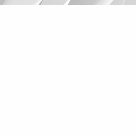
Suggestions
Products
See more products
Shopping list preview
0