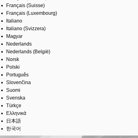
Français (Suisse)
Français (Luxembourg)
Italiano
Italiano (Svizzera)
Magyar
Nederlands
Nederlands (België)
Norsk
Polski
Português
Slovenčina
Suomi
Svenska
Türkçe
Ελληνικά
日本語
한국어