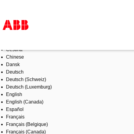
Select Language
Productos & Soluciones
Čeština
Industrias
Chinese
Servicios
Dansk
Sobre ABB
Deutsch
Dónde comprar
Deutsch (Schweiz)
Contáctanos
Deutsch (Luxemburg)
Carreras
English
English (Canada)
Español
Français
Français (Belgique)
Français (Canada)