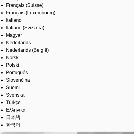
Français (Suisse)
Français (Luxembourg)
Italiano
Italiano (Svizzera)
Magyar
Nederlands
Nederlands (België)
Norsk
Polski
Português
Slovenčina
Suomi
Svenska
Türkçe
Ελληνικά
日本語
한국어