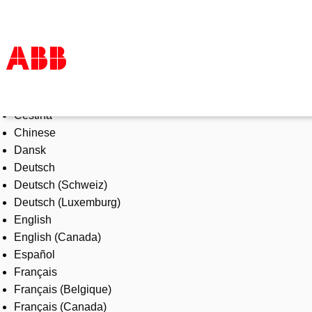
Select Language
Tuotteet ja järjestelmät
Čeština
Toimialat
Chinese
Palvelut
Dansk
ABB lyhyesti
Deutsch
Mistä ostaa
Deutsch (Schweiz)
Ota yhteyttä
Deutsch (Luxemburg)
ABB-uralle
English
English (Canada)
Español
Français
Français (Belgique)
Français (Canada)