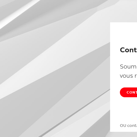
Cont
Soume
vous 
CON
OU cont