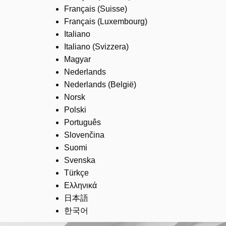
Français (Suisse)
Français (Luxembourg)
Italiano
Italiano (Svizzera)
Magyar
Nederlands
Nederlands (België)
Norsk
Polski
Português
Slovenčina
Suomi
Svenska
Türkçe
Ελληνικά
日本語
한국어