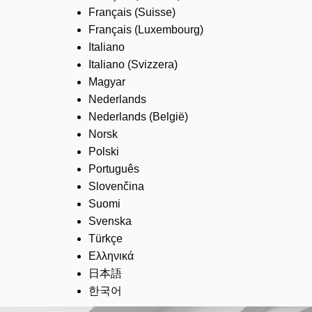
Français (Suisse)
Français (Luxembourg)
Italiano
Italiano (Svizzera)
Magyar
Nederlands
Nederlands (België)
Norsk
Polski
Português
Slovenčina
Suomi
Svenska
Türkçe
Ελληνικά
日本語
한국어