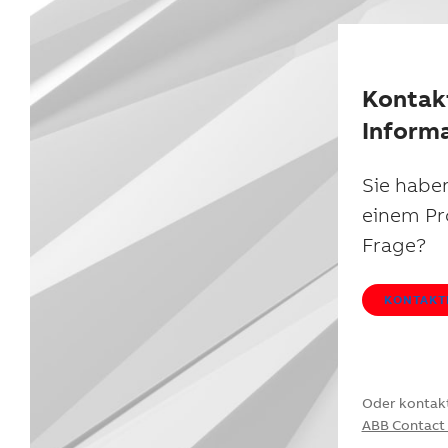
Kontak
Inform
Sie haben
einem Pr
Frage?
KONTAKTI
Oder kontakt
ABB Contact