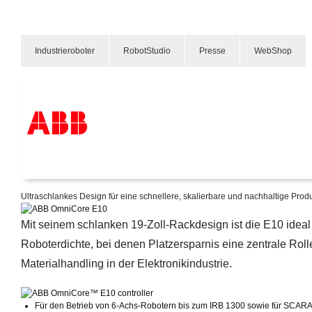
Industrieroboter
RobotStudio
Presse
WebShop
OmniCore™ E10
Produktvorstellung OmniCore E10
Produkte und Leistungen
Branchenlösungen
Ultraschlankes Design für eine schnellere, skalierbare und nachhaltige Prod
Service
Über uns
Mit seinem schlanken 19-Zoll-Rackdesign ist die E10 ideal 
Vertriebspartner finden
Kontakt
Roboterdichte, bei denen Platzersparnis eine zentrale Rolle
Karriere
Materialhandling in der Elektronikindustrie.
Für den Betrieb von 6-Achs-Robotern bis zum IRB 1300 sowie für SCAR