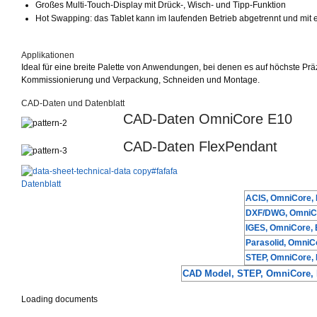
Großes Multi-Touch-Display mit Drück-, Wisch- und Tipp-Funktion
Hot Swapping: das Tablet kann im laufenden Betrieb abgetrennt und mi
Suggestions
Applikationen
Products
Ideal für eine breite Palette von Anwendungen, bei denen es auf höchste P
See more products
Kommissionierung und Verpackung, Schneiden und Montage.
Shopping list preview
CAD-Daten und Datenblatt
0
CAD-Daten OmniCore E10
CAD-Daten FlexPendant
Datenblatt
ACIS, OmniCore, 
DXF/DWG, OmniCo
IGES, OmniCore, 
Parasolid, OmniC
STEP, OmniCore, 
CAD Model, STEP, OmniCore, 
Loading documents