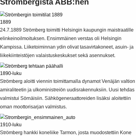
Strömbergistä ABB:hen
1889
24.7.1889 Strömberg toimitti Helsingin kaupungin maistraatille
elinkeinoilmoituksen. Ensimmäinen verstas oli Helsingin
Kampissa. Liiketoiminnan ydin olivat tasavirtakoneet, asuin- ja
liikekiinteistöjen valaistuskeskukset sekä asennukset.
1890-luku
Strömberg aloitti viennin toimittamalla dynamot Venäjän valtion
amiraliteetin ja ulkoministreiön uudisrakennuksiin. Uusi tehdas
valmistui Sörnäisiin. Sähkögeneraattoreiden lisäksi aloitettiin
oman moottorisarjan valmistus.
1910-luku
Strömberg hankki koneliike Tarmon, josta muodostettiin Kone