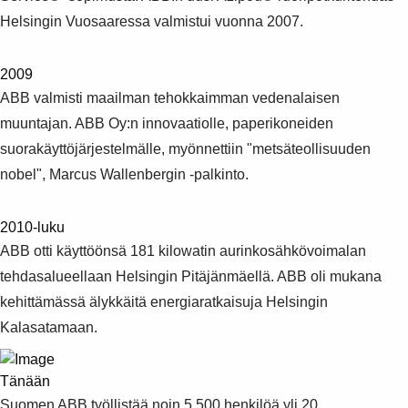
Helsingin Vuosaaressa valmistui vuonna 2007.
2009
ABB valmisti maailman tehokkaimman vedenalaisen
muuntajan. ABB Oy:n innovaatiolle, paperikoneiden
suorakäyttöjärjestelmälle, myönnettiin "metsäteollisuuden
nobel", Marcus Wallenbergin -palkinto.
2010-luku
ABB otti käyttöönsä 181 kilowatin aurinkosähkövoimalan
tehdasalueellaan Helsingin Pitäjänmäellä. ABB oli mukana
kehittämässä älykkäitä energiaratkaisuja Helsingin
Kalasatamaan.
Tänään
Suomen ABB työllistää noin 5 500 henkilöä yli 20