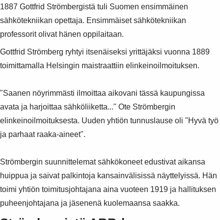
Products
1887 Gottfrid Strömbergistä tuli Suomen ensimmäinen
See more products
sähkötekniikan opettaja. Ensimmäiset sähkötekniikan
Shopping list preview
professorit olivat hänen oppilaitaan.
0
Gottfrid Strömberg ryhtyi itsenäiseksi yrittäjäksi vuonna 1889
toimittamalla Helsingin maistraattiin elinkeinoilmoituksen.
"Saanen nöyrimmästi ilmoittaa aikovani tässä kaupungissa
avata ja harjoittaa sähköliiketta..." Ote Strömbergin
elinkeinoilmoituksesta. Uuden yhtiön tunnuslause oli "Hyvä työ
ja parhaat raaka-aineet".
Strömbergin suunnittelemat sähkökoneet edustivat aikansa
huippua ja saivat palkintoja kansainvälisissä näyttelyissä. Hän
toimi yhtiön toimitusjohtajana aina vuoteen 1919 ja hallituksen
puheenjohtajana ja jäsenenä kuolemaansa saakka.