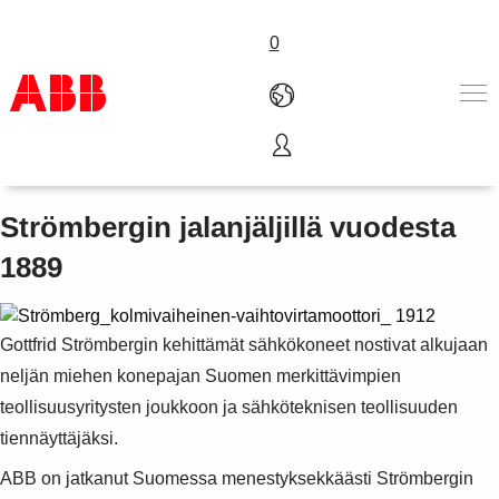
0
Suomalaiset juuret
Tuotteet ja järjestelmät
Toimialat
Strömbergin jalanjäljillä vuodesta
Palvelut
1889
ABB-uralle
ABB lyhyesti
Ota yhteyttä
Gottfrid Strömbergin kehittämät sähkökoneet nostivat alkujaan
neljän miehen konepajan Suomen merkittävimpien
teollisuusyritysten joukkoon ja sähköteknisen teollisuuden
tiennäyttäjäksi.
ABB on jatkanut Suomessa menestyksekkäästi Strömbergin