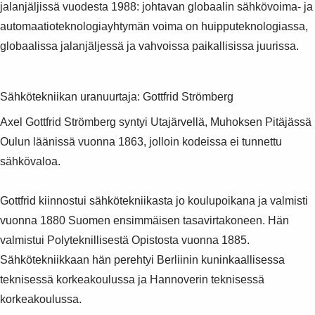
jalanjäljissä vuodesta 1988: johtavan globaalin sähkövoima- ja
automaatioteknologiayhtymän voima on huipputeknologiassa,
globaalissa jalanjäljessä ja vahvoissa paikallisissa juurissa.
Sähkötekniikan uranuurtaja: Gottfrid Strömberg
Axel Gottfrid Strömberg syntyi Utajärvellä, Muhoksen Pitäjässä
Oulun läänissä vuonna 1863, jolloin kodeissa ei tunnettu
sähkövaloa.
Gottfrid kiinnostui sähkötekniikasta jo koulupoikana ja valmisti
vuonna 1880 Suomen ensimmäisen tasavirtakoneen. Hän
valmistui Polyteknillisestä Opistosta vuonna 1885.
Sähkötekniikkaan hän perehtyi Berliinin kuninkaallisessa
teknisessä korkeakoulussa ja Hannoverin teknisessä
korkeakoulussa.
Suggestions