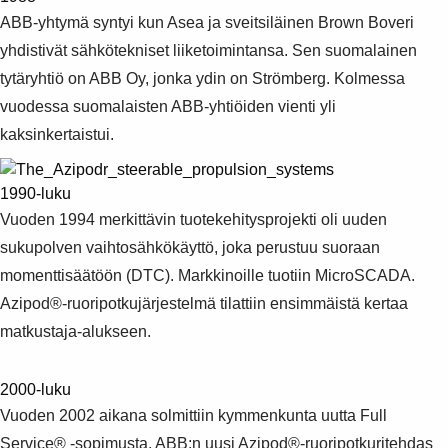
ABB-yhtymä syntyi kun Asea ja sveitsiläinen Brown Boveri
yhdistivät sähkötekniset liiketoimintansa. Sen suomalainen
tytäryhtiö on ABB Oy, jonka ydin on Strömberg. Kolmessa
vuodessa suomalaisten ABB-yhtiöiden vienti yli
kaksinkertaistui.
1990-luku
Vuoden 1994 merkittävin tuotekehitysprojekti oli uuden
sukupolven vaihtosähkökäyttö, joka perustuu suoraan
momenttisäätöön (DTC). Markkinoille tuotiin MicroSCADA.
Azipod®-ruoripotkujärjestelmä tilattiin ensimmäistä kertaa
matkustaja-alukseen.
2000-luku
Vuoden 2002 aikana solmittiin kymmenkunta uutta Full
Service® -sopimusta. ABB:n uusi Azipod®-ruoripotkuritehdas