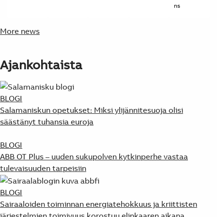
ns
More news
Ajankohtaista
BLOGI
Salamaniskun opetukset: Miksi ylijännitesuoja olisi
säästänyt tuhansia euroja
BLOGI
ABB OT Plus – uuden sukupolven kytkinperhe vastaa
tulevaisuuden tarpeisiin
BLOGI
Sairaaloiden toiminnan energiatehokkuus ja kriittisten
järjestelmien toimivuus korostuu elinkaaren aikana