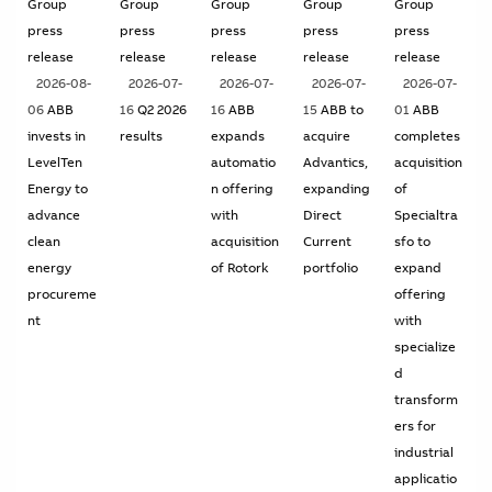
Group
Group
Group
Group
Group
press
press
press
press
press
release
release
release
release
release
2026-08-
2026-07-
2026-07-
2026-07-
2026-07-
06
ABB
16
Q2 2026
16
ABB
15
ABB to
01
ABB
invests in
results
expands
acquire
completes
LevelTen
automatio
Advantics,
acquisition
Energy to
n offering
expanding
of
advance
with
Direct
Specialtra
clean
acquisition
Current
sfo to
energy
of Rotork
portfolio
expand
procureme
offering
nt
with
specialize
d
transform
ers for
industrial
applicatio