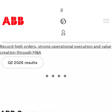
0
Group press release
Tuotteet ja järjestelmät
Record-high orders, strong operational execution and value
Toimialat
creation through M&A
Palvelut
ABB-uralle
Q2 2026 results
ABB lyhyesti
Ota yhteyttä