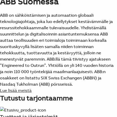
ABB Suomessa
ABB on sähköistämisen ja automaation globaali
teknologiajohtaja, joka luo edellytykset kestävämmälle ja
resurssitehokkaammalle tulevaisuudelle. Yhdistämällä
suunnittelun ja digitalisoinnin asiantuntemuksensa ABB
auttaa teollisuuden eri toimialoja toimimaan korkealla
suorituskyvyllä lisäten samalla niiden toiminnan
tehokkuutta, tuottavuutta ja kestävyyttä, jolloin ne
menestyvät paremmin. ABB:llä tämä tiivistyy ajatukseen
”Engineered to Outrun”. Yhtiöllä on yli 140 vuoden historia
ja noin 110 000 työntekijää maailmanlaajuisesti. ABB:n
osakkeet on listattu SIX Swiss Exchangen (ABBN) ja
Nasdaq Tukholman (ABB) pörsseissä.
Lue lisää meistä
Tutustu tarjontaamme
Suggestions
Tuotteet ja järjestelmät