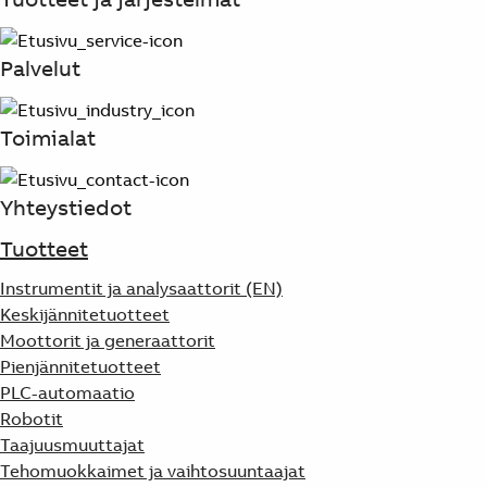
Products
See more products
Shopping list preview
Palvelut
0
Toimialat
Yhteystiedot
Tuotteet
Instrumentit ja analysaattorit (EN)
Keskijännitetuotteet
Moottorit ja generaattorit
Pienjännitetuotteet
PLC-automaatio
Robotit
Taajuusmuuttajat
Tehomuokkaimet ja vaihtosuuntaajat