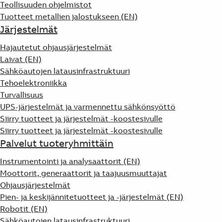
Teollisuuden ohjelmistot
Tuotteet metallien jalostukseen (EN)
Järjestelmät
Hajautetut ohjausjärjestelmät
Laivat (EN)
Sähköautojen latausinfrastruktuuri
Tehoelektroniikka
Turvallisuus
UPS-järjestelmät ja varmennettu sähkönsyöttö
Siirry tuotteet ja järjestelmät -koostesivulle
Siirry tuotteet ja järjestelmät -koostesivulle
Palvelut tuoteryhmittäin
Instrumentointi ja analysaattorit (EN)
Moottorit, generaattorit ja taajuusmuuttajat
Ohjausjärjestelmät
Pien- ja keskijännitetuotteet ja -järjestelmät (EN)
Robotit (EN)
Sähköautojen latausinfrastruktuuri