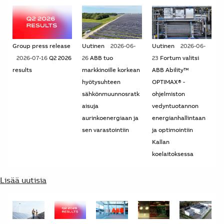
Group press release
Uutinen
2026-06-
Uutinen
2026-06-
2026-07-16
Q2 2026
26
ABB tuo
23
Fortum valitsi
results
markkinoille korkean
ABB Ability™
hyötysuhteen
OPTIMAX® -
sähkönmuunnosratk
ohjelmiston
aisuja
vedyntuotannon
aurinkoenergiaan ja
energianhallintaan
sen varastointiin
ja optimointiin
Kallan
koelaitoksessa
Lisää uutisia