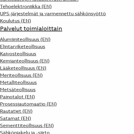
Tehoelektroniikka (EN)
UPS-järjestelmät ja varmennettu sähkönsyöttö
Koulutus (EN)
Palvelut toimialoittain
Alumiiniteollisuus (EN)
Elintarviketeollisuus
Kaivosteollisuus
Kemianteollisuus (EN)
Lääketeollisuus (EN)
Meriteollisuus (EN)
Metalliteollisuus
Metsäteollisuus
Painotalot (EN)
Prosessiautomaatio (EN)
Rautatiet (EN)
Satamat (EN)
Sementtiteollisuus (EN)
Sähkönjakelu ja -siirto