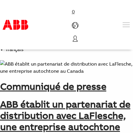
0
Select Language
English
Produits & Services
français
Industries
Services
Carrières
À propos de nous
Communiqué de presse
Contactez-nous
ABB établit un partenariat de
distribution avec LaFlesche,
une entreprise autochtone