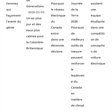
de
femmes
Pourquoi
Journée
soutient
Generations
qui
le réseau
de la
une
2026-05-05
façonnent
électrique
Terre
équipe
Un air plus
l’avenir du
du
2026 :
étudiante
pur et des
génie
Canada
Pourquoi
dans une
eaux plus
entre
de
compétiti
calmes pour
dans une
meilleurs
on de
la Colombie-
décennie
outils de
conceptio
Britannique
décisive
mesure
n de
peuvent
voiture
renforcer
électrique
le
leadershi
p du
Canada
en
matière
de climat