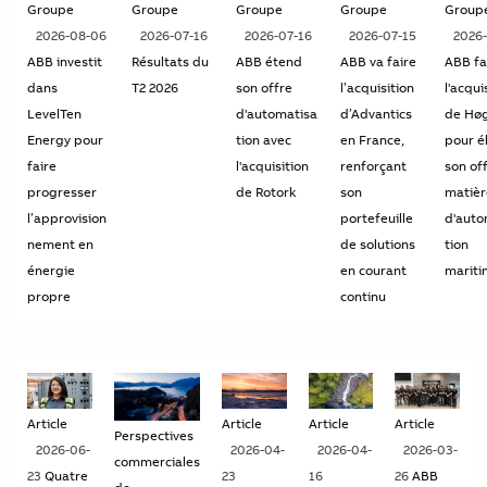
Groupe
Groupe
Groupe
Groupe
Group
2026-08-06
2026-07-16
2026-07-16
2026-07-15
2026
ABB investit
Résultats du
ABB étend
ABB va faire
ABB fa
dans
T2 2026
son offre
l’acquisition
l'acqui
LevelTen
d'automatisa
d’Advantics
de Hø
Energy pour
tion avec
en France,
pour é
faire
l'acquisition
renforçant
son of
progresser
de Rotork
son
matièr
l’approvision
portefeuille
d'auto
nement en
de solutions
tion
énergie
en courant
mariti
propre
continu
Article
Article
Article
Article
Perspectives
2026-06-
2026-04-
2026-04-
2026-03-
commerciales
23
Quatre
23
16
26
ABB