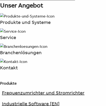
Products
Unser Angebot
See more products
Shopping list preview
Produkte und Systeme
0
Service
Branchenlösungen
Kontakt
Produkte
Frequenzumrichter und Stromrichter
Industrielle Software [EN]