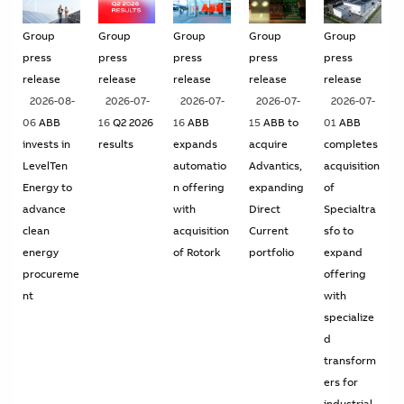
Group
Group
Group
Group
Group
press
press
press
press
press
release
release
release
release
release
2026-08-
2026-07-
2026-07-
2026-07-
2026-07-
06
ABB
16
Q2 2026
16
ABB
15
ABB to
01
ABB
invests in
results
expands
acquire
completes
LevelTen
automatio
Advantics,
acquisition
Energy to
n offering
expanding
of
advance
with
Direct
Specialtra
clean
acquisition
Current
sfo to
energy
of Rotork
portfolio
expand
procureme
offering
nt
with
specialize
d
transform
ers for
industrial