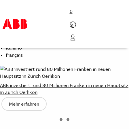
0
Select Language
Deutsch (Schweiz)
Produkte und Leistungen
italiano
Branchenlösungen
français
Service
Karriere
Über uns
Kontakt
ABB investiert rund 80 Millionen Franken in neuen Hauptsitz
in Zürich Oerlikon
Mehr erfahren