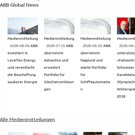
ABB Global News
Medienmitteilung
Medienmitteilung
Medienmitteilung
Medienmit
2026-08-06
ABB
2026-07-15
ABB
2026-06-30
ABB
2026-06
investiert in
übernimmt
übernimmt
unterstütz
LevelTen Energy
Advantics und
Høglund und
«Fahnentr
und vereinfacht
erweitert
stärkt Portfolio
Schweizer
die Beschaffung
Portfolio für
für
Kandidatu
sauberer Energie
Gleichstromlösun
Schiffsautomatio
Olympisch
gen
n
Winterspie
2038
Alle Medienmitteilungen