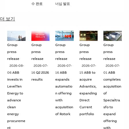
수 완료
너십 발표
더 보기
Group
Group
Group
Group
Group
press
press
press
press
press
release
release
release
release
release
2026-08-
2026-07-
2026-07-
2026-07-
2026-07-
06
ABB
16
Q2 2026
16
ABB
15
ABB to
01
ABB
invests in
results
expands
acquire
completes
LevelTen
automatio
Advantics,
acquisition
Energy to
n offering
expanding
of
advance
with
Direct
Specialtra
clean
acquisition
Current
sfo to
energy
of Rotork
portfolio
expand
procureme
offering
nt
with