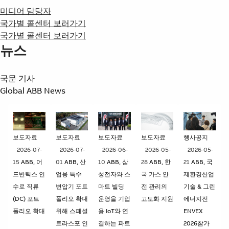
미디어 담당자
국가별 콜센터 보러가기
국가별 콜센터 보러가기
뉴스
국문 기사
Global ABB News
보도자료
보도자료
보도자료
보도자료
행사공지
2026-07-
2026-07-
2026-06-
2026-05-
2026-05-
15
ABB, 어
01
ABB, 산
10
ABB, 삼
28
ABB, 한
21
ABB, 국
드반틱스 인
업용 특수
성전자와 스
국 가스 안
제환경산업
수로 직류
변압기 포트
마트 빌딩
전 관리의
기술 & 그린
(DC) 포트
폴리오 확대
운영을 기업
고도화 지원
에너지전
폴리오 확대
위해 스페셜
용 IoT와 연
ENVEX
트라스포 인
결하는 파트
2026참가