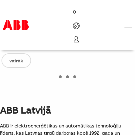
0
Elektrifikācija
Produkti un risinājumi
Nozares
vairāk
Pakalpojumi
Karjera
Par ABB
Contact us
ABB Latvijā
ABB ir elektroenerģētikas un automātikas tehnoloģiju
līderis, kas Latvijas tirgū darbojas kopš 1992. gada un