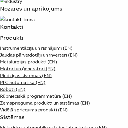
Products
Nozares un aprīkojums
See more products
Shopping list preview
Kontakti
0
Produkti
Instrumentācija un risinājumi (EN)
Jaudas pārveidotāji un inverteri (EN)
Metalurģijas produkti (EN)
Motori un ģeneratori (EN)
Piedziņas sistēmas (EN)
PLC automātika (EN)
Roboti (EN)
Rūpnieciskā programmatūra (EN)
Zemsprieguma produkti un sistēmas (EN)
Vidējā sprieguma produkti (EN)
Sistēmas
Elektrisko automobiļu uzlādes infrastruktūra (EN)