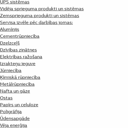
UPS sistēmas
Vidēja sprieguma produkti un sistēmas
Zemsprieguma produkti un sistēmas
Servisa izvēle pēc darbības jomas:
Alumīnijs
Cementrūpniecība
Dzelzceļš
Dzīvības zinātnes
Elektrības ražošana
Izrakteņu ieguve
Jūrniecība
Ķīmiskā rūpniecība
Metālrūpniecība
Nafta un gāze
Ostas
Papīrs un celuloze
Poligrāfija
Ūdensapgāde
Vēja enerģija