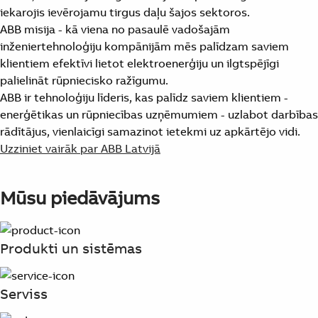
iekarojis ievērojamu tirgus daļu šajos sektoros.
ABB misija - kā viena no pasaulē vadošajām
inženiertehnoloģiju kompānijām mēs palīdzam saviem
klientiem efektīvi lietot elektroenerģiju un ilgtspējīgi
palielināt rūpniecisko ražīgumu.
ABB ir tehnoloģiju līderis, kas palīdz saviem klientiem -
enerģētikas un rūpniecības uzņēmumiem - uzlabot darbības
rādītājus, vienlaicīgi samazinot ietekmi uz apkārtējo vidi.
Uzziniet vairāk par ABB Latvijā
Mūsu piedāvājums
Produkti un sistēmas
Serviss
Suggestions