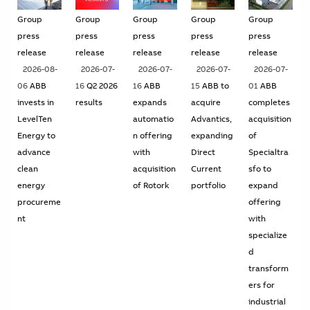
Group
Group
Group
Group
Group
press
press
press
press
press
release
release
release
release
release
2026-08-
2026-07-
2026-07-
2026-07-
2026-07-
06
ABB
16
Q2 2026
16
ABB
15
ABB to
01
ABB
invests in
results
expands
acquire
completes
LevelTen
automatio
Advantics,
acquisition
Energy to
n offering
expanding
of
advance
with
Direct
Specialtra
clean
acquisition
Current
sfo to
energy
of Rotork
portfolio
expand
procureme
offering
nt
with
specialize
d
transform
ers for
industrial