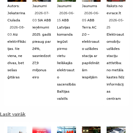
Autors:
Jaunumi
Jaunumi
Jaunums
Raksts no
Jekaterina
2026-07-
2026-06-
2026-06-
evrace.lt
Ciulada
03
SIA ABB
15
ABB
05
ABB
2026-05-
2026-08-
ieņēmumi
Latvijas
Terra AC
25
03
Aiz
2025. gadā
komanda
2.0 –
Elektroaut
elektrifikāc
pieaug par
iegūst
elektroaut
omobiļu
ijas. Ne
24%,
pirmo
o uzlādes
uzlādes
viena, ne
sasniedzot
vietu
stacija ar
staciju
divas, bet
27,9
lielākajās
papildināt
attīstība:
sešas
miljonus
elektroaut
ām
no metāla
ģitāras
eiro
o
iespējām
kastes līdz
sacensībās
informācij
Baltijas
as
valstīs
centram
Lasīt vairāk