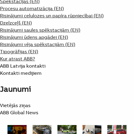
Spēkstacijas (EN)
Procesu automatizācija (EN)
Risinājumi celulozes un papīra rūpniecībai (EN)
Dzelzceļš (EN)
Risinājumi saules spēkstacijām (EN)
Risinājumi ūdens apgādei (EN)
Risinājumi vēja spēkstacijām (EN)
Tipogrāfijas (EN)
Kur atrast ABB?
ABB Latvija kontakti
Kontakti medijiem
Jaunumi
Vietējās ziņas
ABB Global News