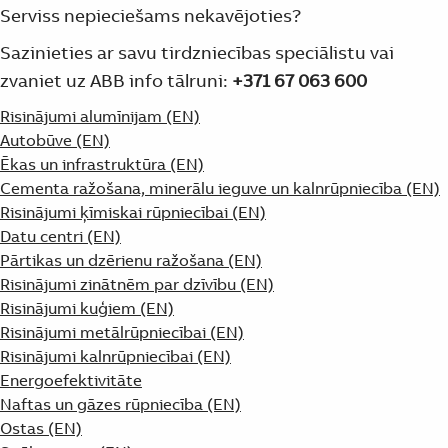
Serviss nepieciešams nekavējoties?
Sazinieties ar savu tirdzniecības speciālistu vai
zvaniet uz ABB info tālruni:
+371 67 063 600
Risinājumi alumīnijam (EN)
Autobūve (EN)
Ēkas un infrastruktūra (EN)
Cementa ražošana, minerālu ieguve un kalnrūpniecība (EN)
Risinājumi ķīmiskai rūpniecībai (EN)
Datu centri (EN)
Pārtikas un dzērienu ražošana (EN)
Risinājumi zinātnēm par dzīvību (EN)
Risinājumi kuģiem (EN)
Risinājumi metālrūpniecībai (EN)
Risinājumi kalnrūpniecībai (EN)
Energoefektivitāte
Naftas un gāzes rūpniecība (EN)
Ostas (EN)