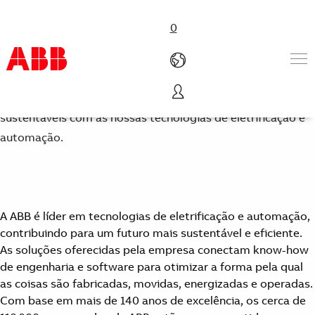
0
ABB em Portugal
Ajudamos as indústrias a tornarem-se mais eficientes e
Produtos e soluções
sustentáveis com as nossas tecnologias de eletrificação e
Indústrias
automação.
Serviços
Carreira
Sobre a ABB
Contato
A ABB é líder em tecnologias de eletrificação e automação,
contribuindo para um futuro mais sustentável e eficiente.
As soluções oferecidas pela empresa conectam know-how
de engenharia e software para otimizar a forma pela qual
as coisas são fabricadas, movidas, energizadas e operadas.
Com base em mais de 140 anos de excelência, os cerca de