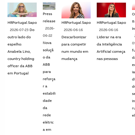
Press
O
release
It
HRPortugal.Sapo
HRPortugal.Sapo
HRPortugal.Sapo
2026-
I
2026-07-23
Do
2026-06-16
2026-06-16
06-22
outro lado do
Descarbonizar
Liderar na era
Nova
0
espelho:
para competir
da Inteligência
soluçã
f
Anabela Lino,
num mundo em
Artificial começa
o da
d
country holding
mudança
nas pessoas
ABB
e
officer da ABB
para
ia
em Portugal
reforça
d
r a
d
estabili
s
dade
i
da
r
rede
e
elétric
a em