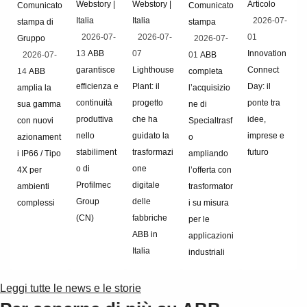
Webstory |
Webstory |
Articolo
Comunicato
Comunicato
Italia
Italia
2026-07-
stampa di
stampa
2026-07-
2026-07-
01
Gruppo
2026-07-
13
ABB
07
Innovation
2026-07-
01
ABB
garantisce
Lighthouse
Connect
14
ABB
completa
efficienza e
Plant: il
Day: il
amplia la
l’acquisizio
continuità
progetto
ponte tra
sua gamma
ne di
produttiva
che ha
idee,
con nuovi
Specialtrasf
nello
guidato la
imprese e
azionament
o
stabiliment
trasformazi
futuro
i IP66 / Tipo
ampliando
o di
one
4X per
l’offerta con
Profilmec
digitale
ambienti
trasformator
Group
delle
complessi
i su misura
(CN)
fabbriche
per le
ABB in
applicazioni
Italia
industriali
Leggi tutte le news e le storie