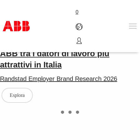
0
Prodotti e Soluzioni
ABB tra i datori di lavoro più
Industrie e Utility
attrattivi in Italia
Service
Lavorare in ABB
Randstad Employer Brand Research 2026
Chi siamo
Contattaci
Esplora