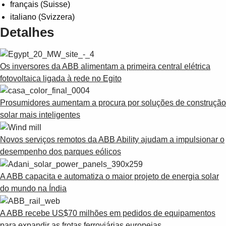
Suggestions
français (Suisse)
Products
italiano (Svizzera)
See more products
Detalhes
Shopping list preview
0
Os inversores da ABB alimentam a primeira central elétrica
fotovoltaica ligada à rede no Egito
Prosumidores aumentam a procura por soluções de construção
solar mais inteligentes
Novos serviços remotos da ABB Ability ajudam a impulsionar o
desempenho dos parques eólicos
A ABB capacita e automatiza o maior projeto de energia solar
do mundo na Índia
A ABB recebe US$70 milhões em pedidos de equipamentos
para expandir as frotas ferroviárias europeias