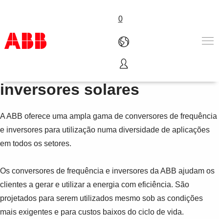
0
Conversores de frequência e
Produtos e soluções
inversores solares
Indústrias
Serviços
A ABB oferece uma ampla gama de conversores de frequência
Sobre a ABB
Where to buy
e inversores para utilização numa diversidade de aplicações
Contact us
em todos os setores.
Carreira
Os conversores de frequência e inversores da ABB ajudam os
clientes a gerar e utilizar a energia com eficiência. São
projetados para serem utilizados mesmo sob as condições
mais exigentes e para custos baixos do ciclo de vida.