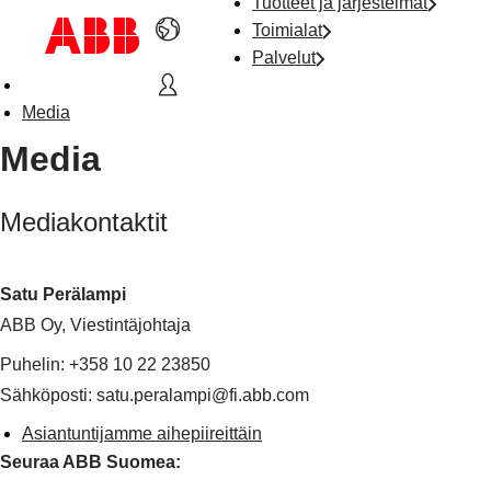
Tuotteet ja järjestelmät
Toimialat
Palvelut
Media
Media
Mediakontaktit
Satu Perälampi
ABB Oy, Viestintäjohtaja
Puhelin: +358 10 22 23850
Sähköposti: satu.peralampi@fi.abb.com
Asiantuntijamme aihepiireittäin
Seuraa ABB Suomea: