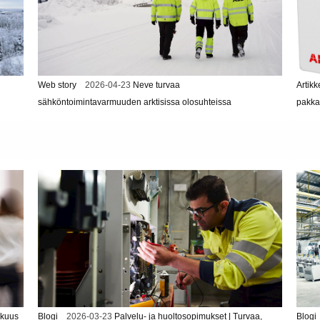
Web story
2026-04-23
Neve turvaa
Artikk
sähköntoimintavarmuuden arktisissa olosuhteissa
pakka
kkuus
Blogi
2026-03-23
Palvelu- ja huoltosopimukset | Turvaa,
Blogi