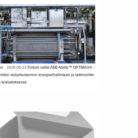
en
2026-06-23
Fortum valitsi ABB Ability™ OPTIMAX® -
miston vedyntuotannon energianhallintaan ja optimointiin
n koelaitoksessa