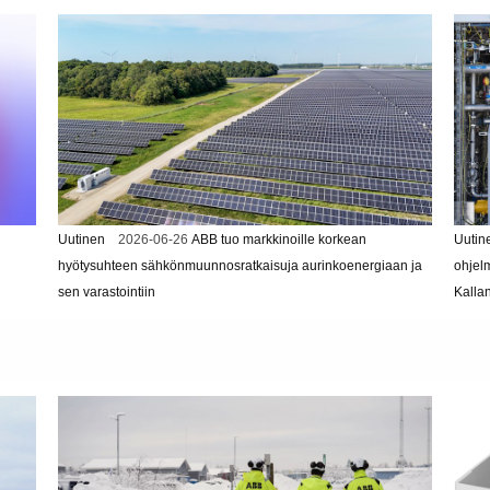
Uutinen
2026-06-26
ABB tuo markkinoille korkean
Uutin
hyötysuhteen sähkönmuunnosratkaisuja aurinkoenergiaan ja
ohjel
sen varastointiin
Kalla