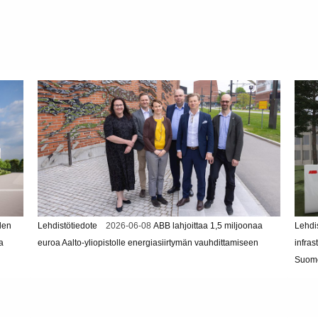
den
Lehdistötiedote
2026-06-08
ABB lahjoittaa 1,5 miljoonaa
Lehdi
a
euroa Aalto-yliopistolle energiasiirtymän vauhdittamiseen
infras
Suom