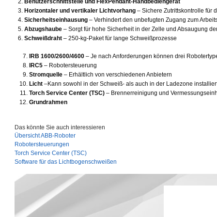
Benutzerschnittstelle und FlexPendant-Handbediengerät
Horizontaler und vertikaler Lichtvorhang
– Sichere Zutrittskontrolle für
Sicherheitseinhausung
– Verhindert den unbefugten Zugang zum Arbeit
Abzugshaube
– Sorgt für hohe Sicherheit in der Zelle und Absaugung 
Schweißdraht
– 250-kg-Paket für lange Schweißprozesse
IRB 1600/2600/4600
– Je nach Anforderungen können drei Robotertyp
IRC5
– Robotersteuerung
Stromquelle
– Erhältlich von verschiedenen Anbietern
Licht
–Kann sowohl in der Schweiß- als auch in der Ladezone installie
Torch Service Center (TSC)
– Brennerreinigung und Vermessungseinhei
Grundrahmen
Das könnte Sie auch interessieren
Übersicht ABB-Roboter
Robotersteuerungen
Torch Service Center (TSC)
Software für das Lichtbogenschweißen