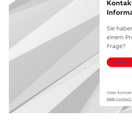
Kontak
Inform
Sie haben
einem Pr
Frage?
KONTAKTI
Oder kontakt
ABB Contact