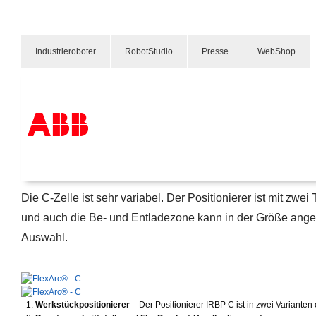
Industrieroboter
RobotStudio
Presse
WebShop
FlexArc® – C
Die FlexArc-C-Zelle ist mit bis zu drei Robotern und komple
Produkte und Leistungen
Branchenlösungen
Die C-Zelle ist sehr variabel. Der Positionierer ist mit zw
Service
Über uns
und auch die Be- und Entladezone kann in der Größe ange
Vertriebspartner finden
Auswahl.
Kontakt
Karriere
Werkstückpositionierer
– Der Positionierer IRBP C ist in zwei Variante