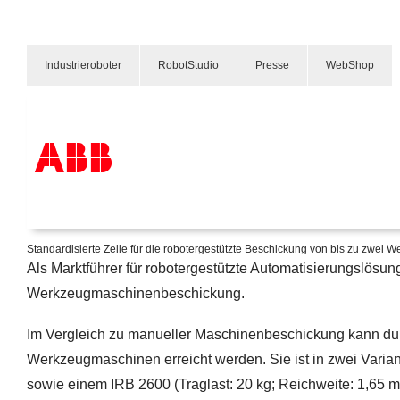
Industrieroboter
RobotStudio
Presse
WebShop
FlexLoader SC 3000
Intelligente Automatisierung. Nahtlos integriert.
Produkte und Leistungen
Branchenlösungen
Standardisierte Zelle für die robotergestützte Beschickung von bis zu zwei
Service
Als Marktführer für robotergestützte Automatisierungslösu
Über uns
Vertriebspartner finden
Werkzeugmaschinenbeschickung.
Kontakt
Karriere
Im Vergleich zu manueller Maschinenbeschickung kann du
Werkzeugmaschinen erreicht werden. Sie ist in zwei Variant
sowie einem IRB 2600 (Traglast: 20 kg; Reichweite: 1,65 m