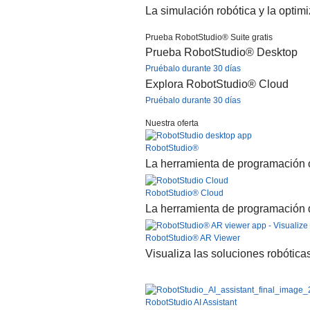
La simulación robótica y la optim
Prueba RobotStudio® Suite gratis
Prueba RobotStudio® Desktop
Pruébalo durante 30 días
Explora RobotStudio® Cloud
Pruébalo durante 30 días
Nuestra oferta
RobotStudio®
La herramienta de programación o
RobotStudio® Cloud
La herramienta de programación de
RobotStudio® AR Viewer
Visualiza las soluciones robótica
RobotStudio AI Assistant