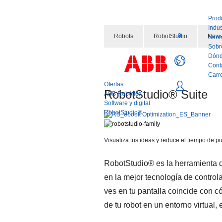
Prod
Indus
0
Robots
RobotStudio
News
Servi
Sobr
Dónd
Cont
Carr
Ofertas
RobotStudio® Suite
ABB Robótica
Software y digital
RobotStudio®
Visualiza tus ideas y reduce el tiempo de 
RobotStudio® es la herramienta d
en la mejor tecnología de control
ves en tu pantalla coincide con cóm
de tu robot en un entorno virtual,