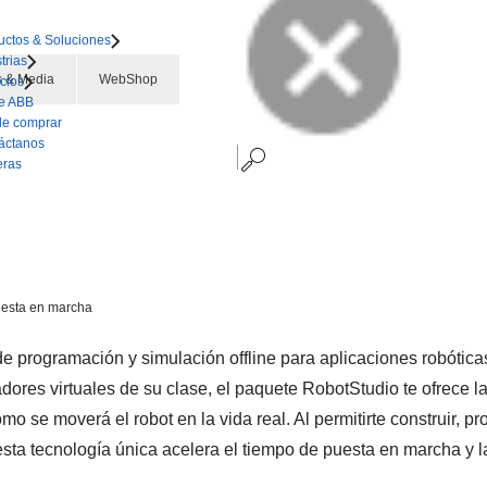
uctos & Soluciones
trias
 & Media
WebShop
cios
e ABB
e comprar
áctanos
eras
puesta en marcha
e programación y simulación offline para aplicaciones robóti
adores virtuales de su clase, el paquete RobotStudio te ofrece l
o se moverá el robot en la vida real. Al permitirte construir, pr
 esta tecnología única acelera el tiempo de puesta en marcha y l