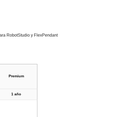
 para RobotStudio y FlexPendant
Premium
1 año