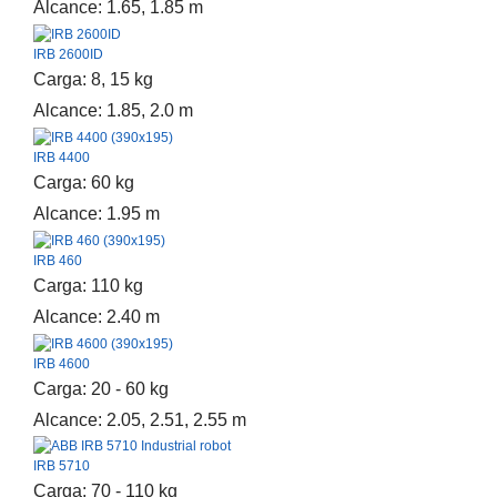
Alcance: 1.65, 1.85 m
IRB 2600ID
Suggestions
Carga: 8, 15 kg
Products
Alcance: 1.85, 2.0 m
See more products
Shopping list preview
IRB 4400
0
Carga: 60 kg
Alcance: 1.95 m
IRB 460
Carga: 110 kg
Alcance: 2.40 m
IRB 4600
Carga: 20 - 60 kg
Alcance: 2.05, 2.51, 2.55 m
IRB 5710
Carga: 70 - 110 kg