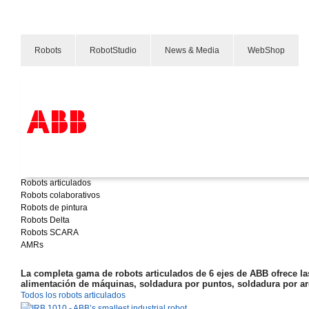
Robots
RobotStudio
News & Media
WebShop
Robots
Nuestro portfolio
Productos & Soluciones
Robots articulados
Industrias
Robots colaborativos
Servicios
Robots de pintura
Sobre ABB
Robots Delta
Dónde comprar
Robots SCARA
Contáctanos
AMRs
Carreras
La completa gama de robots articulados de 6 ejes de ABB ofrece la
alimentación de máquinas, soldadura por puntos, soldadura por arc
Todos los robots articulados