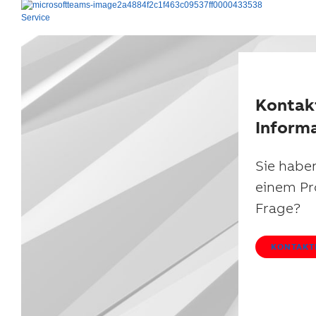
Service
Suggestions
Products
See more products
Shopping list preview
Kontak
0
Inform
Sie haben
einem Pr
Frage?
KONTAKTI