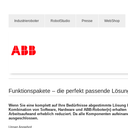
Industrieroboter
RobotStudio
Presse
WebShop
Funktionspakete
Produkte und Leistungen
Branchenlösungen
Service
Über uns
Funktionspakete – die perfekt passende Lösun
Vertriebspartner finden
Kontakt
Karriere
Wenn Sie eine komplett auf Ihre Bedürfnisse abgestimmte Lösung b
Kombination von Software, Hardware und ABB-Roboter(n) erhalten Si
Arbeitsaufwand erheblich reduziert. Da alle Komponenten aufeinan
ausgeschlossen.
Unser Angebot