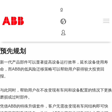
0
扩展、升级和改装
产品和解决方案
行业
预先规划
服务
关于ABB
新一代产品部件可以显著提高设备运行效率，延长设备使用寿
Where to buy
命，而ABB的低风险迁移策略可以帮助用户获得较大投资回
联系我们
报。
职业
与此同时，帮助用户在不改变现有车间和设备配置的情况下更换
磨损或过时部件。
凭借ABB的特殊升级套件，客户无需改变现有车间结构即可快