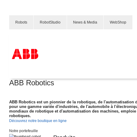
Robots
RobotStudio
News & Media
WebShop
« les yeux, les mains, le cerveau et la mobilité » définisse
En savoir plus
Produits & Services
ABB Robotics
Industries
Services
A propos
Où acheter
ABB Robotics est un pionnier de la robotique, de l'automatisation 
Contactez-nous
pour une gamme variée d'industries, de l'automobile à l'électroniq
mondiaux de robotique et d'automatisation des machines, emploie 
Carrières
robotiques.
Découvrez notre boutique en ligne
Notre portefeuille