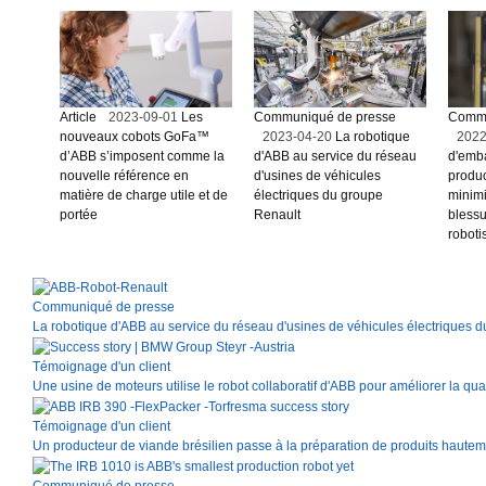
Suggestions
Products
See more products
Article
2023-09-01
Les
Communiqué de presse
Commu
Shopping list preview
nouveaux cobots GoFa™
2023-04-20
La robotique
2022
d’ABB s’imposent comme la
d'ABB au service du réseau
d'emba
0
nouvelle référence en
d'usines de véhicules
produc
matière de charge utile et de
électriques du groupe
minimi
portée
Renault
blessu
roboti
Communiqué de presse
La robotique d'ABB au service du réseau d'usines de véhicules électriques 
Témoignage d'un client
Une usine de moteurs utilise le robot collaboratif d'ABB pour améliorer la quali
Témoignage d'un client
Un producteur de viande brésilien passe à la préparation de produits hautem
Communiqué de presse