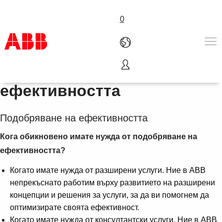
0
Подобряване на
Продукти & Решения
ефективността
Индустрии
Услуги
Подобряване на ефективността
Кариери
За АББ
Кога обикновено имате нужда от
подобряване на
Контакти
ефективността?
Когато имате нужда от разширени услуги. Ние в ABB
непрекъснато работим върху развитието на разширени
концепции и решения за услуги, за да ви помогнем да
оптимизирате своята ефективност.
Когато имате нужда от консултантски услуги. Ние в ABB