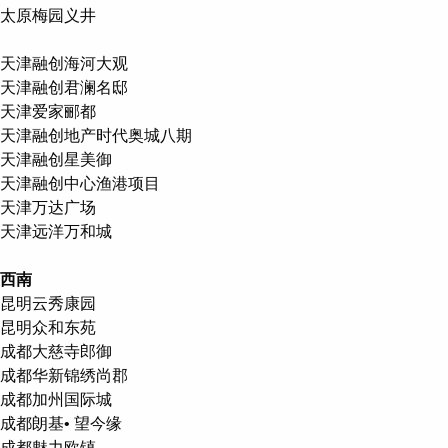
太原梅园义井
天津融创海河大观
天津融创君澜名邸
天津爱家郦都
天津融创地产时代奥城八期
天津融创星美御
天津融创中心渔港项目
天津万达广场
天津远洋万和城
西南
昆明云秀康园
昆明众和东苑
成都大慈寺郎御
成都华新锦绣尚郡
成都加州国际城
成都朗基• 望今缘
成都魅力欧镇