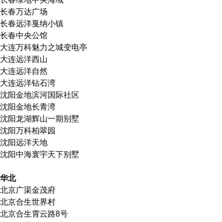
长春万达广场
长春远洋戛纳小镇
长春中央公馆
大连万科魅力之城变电亭
大连远洋西山
大连远洋自然
大连远洋钻石湾
沈阳金地滨河国际社区
沈阳金地长青湾
沈阳龙湖辉山一期别墅
沈阳万科柏翠园
沈阳远洋天地
沈阳中海寰宇天下别墅
华北
北京广渠金茂府
北京合生世界村
北京合生霄云路8号