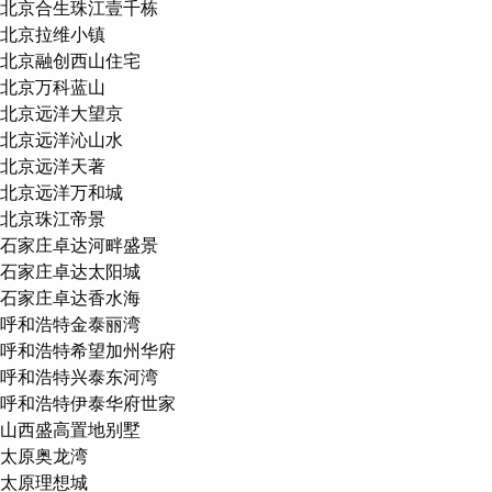
北京合生珠江壹千栋
北京拉维小镇
北京融创西山住宅
北京万科蓝山
北京远洋大望京
北京远洋沁山水
北京远洋天著
北京远洋万和城
北京珠江帝景
石家庄卓达河畔盛景
石家庄卓达太阳城
石家庄卓达香水海
呼和浩特金泰丽湾
呼和浩特希望加州华府
呼和浩特兴泰东河湾
呼和浩特伊泰华府世家
山西盛高置地别墅
太原奥龙湾
太原理想城