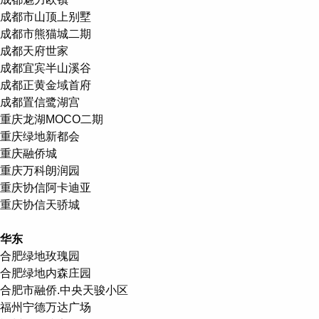
成都市山顶上别墅
成都市熊猫城二期
成都天府世家
成都宜宾半山溪谷
成都正黄金域首府
成都置信鹭湖宫
重庆龙湖MOCO二期
重庆绿地新都会
重庆融侨城
重庆万科朗润园
重庆协信阿卡迪亚
重庆协信天骄城
华东
合肥绿地玫瑰园
合肥绿地内森庄园
合肥市融侨.中央天骏小区
福州宁德万达广场