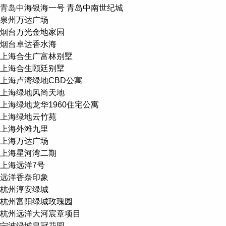
青岛中海银海一号 青岛中南世纪城
泉州万达广场
烟台万光金地家园
烟台卓达香水海
上海合生广富林别墅
上海合生颐廷别墅
上海卢湾绿地CBD公寓
上海绿地风尚天地
上海绿地龙华1960住宅公寓
上海绿地云竹苑
上海外滩九里
上海万达广场
上海星河湾二期
上海远洋7号
远洋香奈印象
杭州淳安绿城
杭州富阳绿城玫瑰园
杭州远洋大河宸章项目
宁波绿城皇冠花园