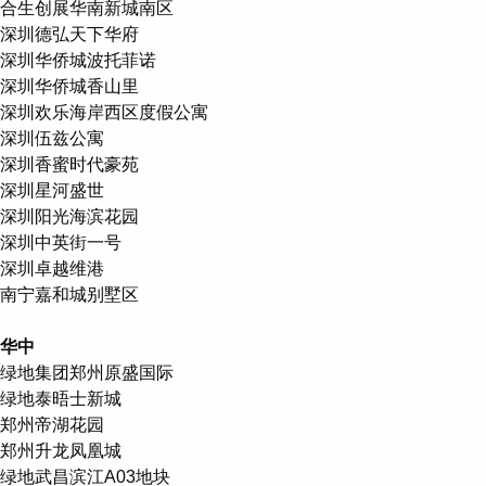
合生创展华南新城南区
深圳德弘天下华府
深圳华侨城波托菲诺
深圳华侨城香山里
深圳欢乐海岸西区度假公寓
深圳伍兹公寓
深圳香蜜时代豪苑
深圳星河盛世
深圳阳光海滨花园
深圳中英街一号
深圳卓越维港
南宁嘉和城别墅区
华中
绿地集团郑州原盛国际
绿地泰晤士新城
郑州帝湖花园
郑州升龙凤凰城
绿地武昌滨江A03地块