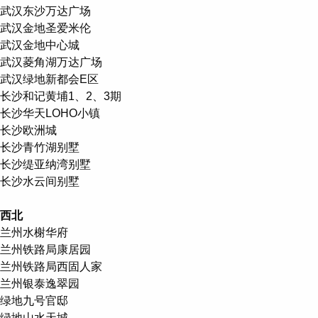
武汉东沙万达广场
武汉金地圣爱米伦
武汉金地中心城
武汉菱角湖万达广场
武汉绿地新都会E区
长沙和记黄埔1、2、3期
长沙华天LOHO小镇
长沙欧洲城
长沙青竹湖别墅
长沙缇亚纳湾别墅
长沙水云间别墅
西北
兰州水榭华府
兰州铁路局康居园
兰州铁路局西固人家
兰州银泰逸翠园
绿地九号官邸
绿地山水天城