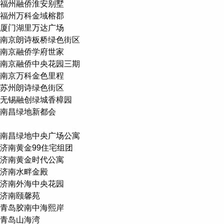
福州融侨淮安别墅
福州万科金域榕郡
厦门湖里万达广场
南京朗诗板桥绿色街区
南京融侨学府世家
南京融侨中央花园三期
南京万科金色里程
苏州朗诗绿色街区
无锡融创绿城香樟园
南昌绿地新都会
南昌绿地中央广场公寓
济南黄金99住宅组团
济南黄金时代公寓
济南水畔金殿
济南外海中央花园
济南颐馨苑
青岛胶南中海熙岸
青岛山海湾