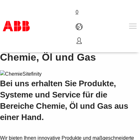
0
Portal für die Branchen
Produkte und Leistungen
Chemie, Öl und Gas
Branchenlösungen
Service
Karriere
Bei uns erhalten Sie Produkte,
Über uns
Kontakt
Systeme und Service für die
Bereiche Chemie, Öl und Gas aus
einer Hand.
Wir bieten Ihnen innovative Produkte und maßgeschneiderte