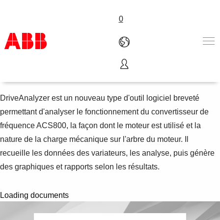
0
DriveAnalyzer
Produits & Services
Industries
DriveAnalyzer est un nouveau type d'outil logiciel breveté
Services
permettant d'analyser le fonctionnement du convertisseur de
A propos
fréquence ACS800, la façon dont le moteur est utilisé et la
Où acheter
nature de la charge mécanique sur l'arbre du moteur. Il
Contactez-nous
recueille les données des variateurs, les analyse, puis génère
Carrières
des graphiques et rapports selon les résultats.
Loading documents