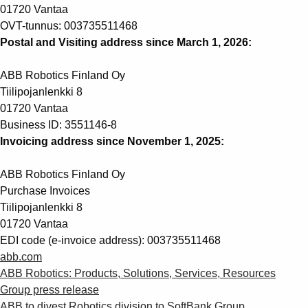
01720 Vantaa
OVT-tunnus: 003735511468
Postal and Visiting address since March 1, 2026:
ABB Robotics Finland Oy
Tiilipojanlenkki 8
01720 Vantaa
Business ID: 3551146-8
Invoicing address since November 1, 2025:
ABB Robotics Finland Oy
Purchase Invoices
Tiilipojanlenkki 8
01720 Vantaa
EDI code (e-invoice address): 003735511468
abb.com
ABB Robotics: Products, Solutions, Services, Resources
Group press release
Suggestions
ABB to divest Robotics division to SoftBank Group