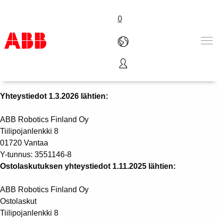
0
ABB Robotics Finland Oy
Tuotteet ja järjestelmät
Toimialat
Yhteystiedot 1.3.2026 lähtien:
Palvelut
ABB-uralle
ABB Robotics Finland Oy
ABB lyhyesti
Tiilipojanlenkki 8
Ota yhteyttä
01720 Vantaa
Y-tunnus: 3551146-8
Ostolaskutuksen yhteystiedot 1.11.2025 lähtien:
ABB Robotics Finland Oy
Ostolaskut
Tiilipojanlenkki 8