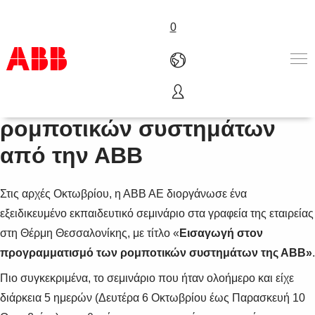
0
Εκπαιδευτικό σεμινάριο
Προϊόντα & Λύσεις
ρομποτικών συστημάτων
Βιομηχανίες
από την ΑΒΒ
Υπηρεσίες
Καριέρα
Γνωρίστε μας
Στις αρχές Οκτωβρίου, η ΑΒΒ ΑΕ διοργάνωσε ένα
Επικοινωνία
εξειδικευμένο εκπαιδευτικό σεμινάριο στα γραφεία της εταιρείας
στη Θέρμη Θεσσαλονίκης, με τίτλο «
Εισαγωγή στον
προγραμματισμό των ρομποτικών συστημάτων της ΑΒΒ»
.
Πιο συγκεκριμένα, το σεμινάριο που ήταν ολοήμερο και είχε
διάρκεια 5 ημερών (Δευτέρα 6 Οκτωβρίου έως Παρασκευή 10