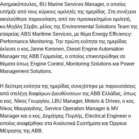
Ασημακόπουλος, BU Marine Services Manager, ο οποίος
υπήρξε από τους κύριους ομιλητές της ημερίδας. Στη συνέχεια
ακολούθησε παρουσίαση, από τον προσκεκλημένο ομιλητή,
κο.Μιχάλη Σέρβο, μέλος της Environmental Solutions Team της
εταιρείας ABS Maritime Services, με θέμα Energy Efficiency:
Performance Monitoring. Την πρώτη ενότητα της ημερίδας
έκλεισε ο κος.Janne Keronen, Diesel Engine Automation
Manager της ΑΒΒ Γερμανίας, ο οποίος επικεντρώθηκε σε
θέματα όπως Engine Control, Monitoring Solutions και Power
Management Solutions.
Η δεύτερη ενότητα της ημερίδας συνεχίστηκε με παρουσιάσεις
από στελέχη διαφόρων Διευθύνσεων της ΑΒΒ Ελλάδας, όπως
ο κος. Νίκος Γεωργίου, LBU Manager, Motors & Drives, o κος.
Νίκος Μαυραγάνης, Service Operation Manager & MV
Manager και ο κος. Δημήτρης Πυρλής, Electrical Engineer ο
οποίος αναφέρθηκε στα Αναλυτικά Συστήματα και Όργανα
Μέτρησης της ΑΒΒ.
Suggestions