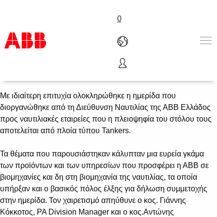
0
Ημερίδα "Tanker Day 2013"
Προϊόντα & Λύσεις
Βιομηχανίες
Με ιδιαίτερη επιτυχία ολοκληρώθηκε η ημερίδα που
Υπηρεσίες
διοργανώθηκε από τη Διεύθυνση Ναυτιλίας της ΑΒΒ Ελλάδος
Καριέρα
προς ναυτιλιακές εταιρείες που η πλειοψηφία του στόλου τους
Γνωρίστε μας
αποτελείται από πλοία τύπου Tankers.
Επικοινωνία
Τα θέματα που παρουσιάστηκαν κάλυπταν μια ευρεία γκάμα
των προϊόντων και των υπηρεσίων που προσφέρει η ΑΒΒ σε
βιομηχανίες και δη στη βιομηχανία της ναυτιλίας, τα οποία
υπήρξαν και ο βασικός πόλος έλξης για δήλωση συμμετοχής
στην ημερίδα. Τον χαιρετισμό απηύθυνε ο κος. Γιάννης
Κόκκοτος, PA Division Manager και ο κος.Αντώνης