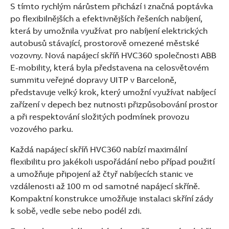
S tímto rychlým nárůstem přichází i značná poptávka
po flexibilnějších a efektivnějších řešeních nabíjení,
která by umožnila využívat pro nabíjení elektrických
autobusů stávající, prostorově omezené městské
vozovny. Nová napájecí skříň HVC360 společnosti ABB
E-mobility, která byla představena na celosvětovém
summitu veřejné dopravy UITP v Barceloně,
představuje velký krok, který umožní využívat nabíjecí
zařízení v depech bez nutnosti přizpůsobování prostor
a při respektování složitých podmínek provozu
vozového parku.
Každá napájecí skříň HVC360 nabízí maximální
flexibilitu pro jakékoli uspořádání nebo případ použití
a umožňuje připojení až čtyř nabíjecích stanic ve
vzdálenosti až 100 m od samotné napájecí skříně.
Kompaktní konstrukce umožňuje instalaci skříní zády
k sobě, vedle sebe nebo podél zdi.