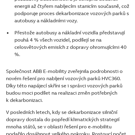
See more products
energii až čtyřem nabíjecím stanicím současně, což
Shopping list preview
podporuje proces dekarbonizace vozových parků s
autobusy a nákladními vozy.
Přestože autobusy a nákladní vozidla představují
pouhá 4 % všech vozidel, podílejí se na
celosvětových emisích z dopravy ohromujícími 40
%.
Společnost ABB E-mobility zveřejnila podrobnosti o
novém řešení pro nabíjení vozových parků HVC360.
Díky této napájecí skříni se i správci vozových parků
budou moci podílet na realizaci změn potřebných
k dekarbonizaci.
V posledních letech, kdy se dekarbonizace silniční
dopravy dostala do popředí klimatických strategií
mnoha států, se v oblasti řešení pro e-mobilitu
podařilo dosáhnout velkého pokroku. Rostoucí počet