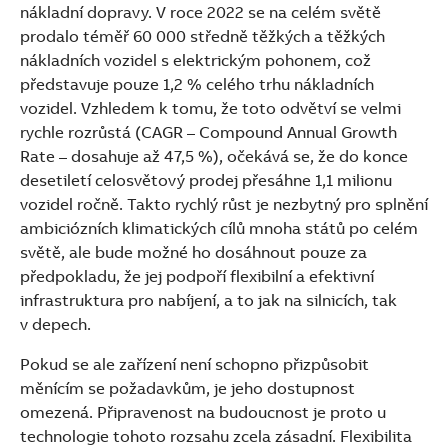
nákladní dopravy. V roce 2022 se na celém světě
prodalo téměř 60 000 středně těžkých a těžkých
nákladních vozidel s elektrickým pohonem, což
představuje pouze 1,2 % celého trhu nákladních
vozidel. Vzhledem k tomu, že toto odvětví se velmi
rychle rozrůstá (CAGR – Compound Annual Growth
Rate – dosahuje až 47,5 %), očekává se, že do konce
desetiletí celosvětový prodej přesáhne 1,1 milionu
vozidel ročně. Takto rychlý růst je nezbytný pro splnění
ambiciózních klimatických cílů mnoha států po celém
světě, ale bude možné ho dosáhnout pouze za
předpokladu, že jej podpoří flexibilní a efektivní
infrastruktura pro nabíjení, a to jak na silnicích, tak
v depech.
Pokud se ale zařízení není schopno přizpůsobit
měnícím se požadavkům, je jeho dostupnost
omezená. Připravenost na budoucnost je proto u
technologie tohoto rozsahu zcela zásadní. Flexibilita