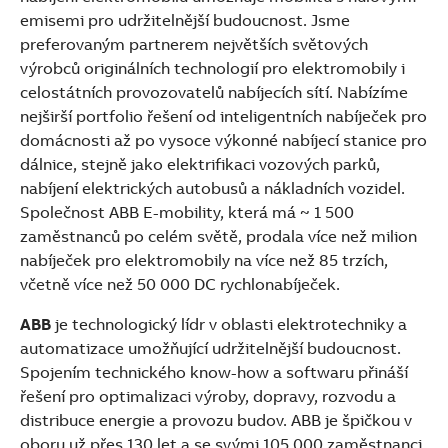
emisemi pro udržitelnější budoucnost. Jsme
preferovaným partnerem největších světových
výrobců originálních technologií pro elektromobily i
celostátních provozovatelů nabíjecích sítí. Nabízíme
nejširší portfolio řešení od inteligentních nabíječek pro
domácnosti až po vysoce výkonné nabíjecí stanice pro
dálnice, stejně jako elektrifikaci vozových parků,
nabíjení elektrických autobusů a nákladních vozidel.
Společnost ABB E-mobility, která má ~ 1 500
zaměstnanců po celém světě, prodala více než milion
nabíječek pro elektromobily na více než 85 trzích,
včetně více než 50 000 DC rychlonabíječek.
ABB
je technologický lídr v oblasti elektrotechniky a
automatizace umožňující udržitelnější budoucnost.
Spojením technického know-how a softwaru přináší
řešení pro optimalizaci výroby, dopravy, rozvodu a
distribuce energie a provozu budov. ABB je špičkou v
oboru už přes 130 let a se svými 105 000 zaměstnanci