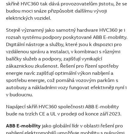
skříně HVC360 tak dává provozovatelům jistotu, že se
budou moci snáze přizpůsobit dalšímu vývoji
elektrických vozidel.
Stejně významný jako samotný hardware HVC360 je i
rozsah systému podpory poskytované ABB E-mobility.
Digitální nástroje a služby, které jsou k dispozici pro
vzdálenou správu a instalaci, v kombinaci s různými
balíčky služeb a podpory, zajišťují vynikající
zákaznickou zkušenost. Řešení pro řízení spotřeby
energie navíc zajišťují optimální výkon nabíjení a
spotřebu energie, což pomáhá vozovým parkům s
autobusy a nákladními vozy fungovat efektivněji nyní i
v budoucnu.
Napájecí skříň HVC360 společnosti ABB E-mobility
bude na trzích CE a UL v prodeji od konce září 2023.
ABB E-mobility
jako globální lídr v oblasti řešení pro
nabíjení elektromobilů umožňuje mobilitu s nulovými