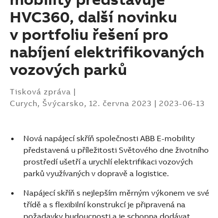
HVC360, další novinku
v portfoliu řešení pro
nabíjení elektrifikovaných
vozových parků
Tisková zpráva
|
Curych, Švýcarsko, 12. června 2023
|
2023-06-13
Nová napájecí skříň společnosti ABB E-mobility
představená u příležitosti Světového dne životního
prostředí ušetří a urychlí elektrifikaci vozových
parků využívaných v dopravě a logistice.
Napájecí skříň s nejlepším měrným výkonem ve své
Suggestions
třídě a s flexibilní konstrukcí je připravená na
Products
požadavky budoucnosti a je schopna dodávat