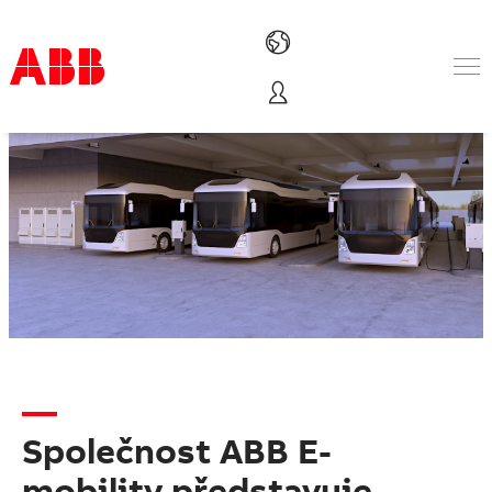
Produkty
Nabídka A-Z
Služby
O nás
Where to buy
Kontakt
Kariéra
Společnost ABB E-
mobility představuje