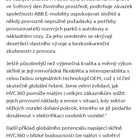
ve Světový den životního prostředí, podtrhuje závazek
společnosti ABB E-mobility uspokojovat složité a
někdy provozně nepružné požadavky a potřeby
provozovatelů vozových parků s autobusy a
nákladními vozy. Za jeho uvedením se skrývají
desetiletí vlastního vývoje a bezkonkurenční
zkušenosti z provozu.
Ještě působivější než výjimečná kvalita a měrný výkon
skříně je její mimořádná flexibilita a interoperabilita s
celou řadou originálních technologií OEM, což z ní činí
skutečně globální řešení. Jsme velmi zvědaví, jak
HVC360 pomůže malým i velkým zákazníkům snížit
jejich provozní náklady a emise v situaci, kdy sektor
těžkých vozidel dohání pokrok, kterého se již podařilo
dosáhnout v elektrifikaci osobních vozidel."
Další příklad globálního potenciálu napájecí skříně
HVC360 v blízké budoucnosti lze nalézt v odvětví