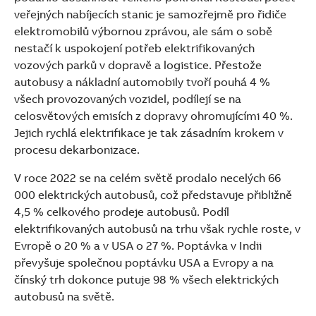
veřejných nabíjecích stanic je samozřejmě pro řidiče
elektromobilů výbornou zprávou, ale sám o sobě
nestačí k uspokojení potřeb elektrifikovaných
vozových parků v dopravě a logistice. Přestože
autobusy a nákladní automobily tvoří pouhá 4 %
všech provozovaných vozidel, podílejí se na
celosvětových emisích z dopravy ohromujícími 40 %.
Jejich rychlá elektrifikace je tak zásadním krokem v
procesu dekarbonizace.
V roce 2022 se na celém světě prodalo necelých 66
000 elektrických autobusů, což představuje přibližně
4,5 % celkového prodeje autobusů. Podíl
elektrifikovaných autobusů na trhu však rychle roste, v
Evropě o 20 % a v USA o 27 %. Poptávka v Indii
převyšuje společnou poptávku USA a Evropy a na
čínský trh dokonce putuje 98 % všech elektrických
autobusů na světě.