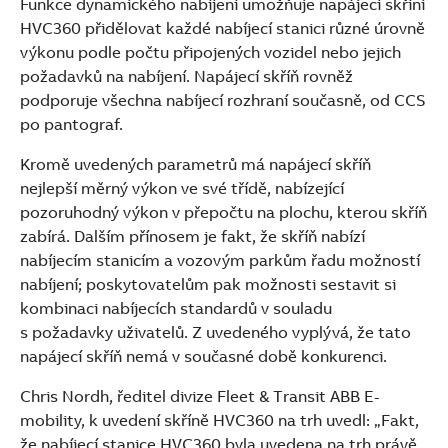
Funkce dynamického nabíjení umožňuje napájecí skříni
HVC360 přidělovat každé nabíjecí stanici různé úrovně
výkonu podle počtu připojených vozidel nebo jejich
požadavků na nabíjení. Napájecí skříň rovněž
podporuje všechna nabíjecí rozhraní současně, od CCS
po pantograf.
Kromě uvedených parametrů má napájecí skříň
nejlepší měrný výkon ve své třídě, nabízející
pozoruhodný výkon v přepočtu na plochu, kterou skříň
zabírá. Dalším přínosem je fakt, že skříň nabízí
nabíjecím stanicím a vozovým parkům řadu možností
nabíjení; poskytovatelům pak možnosti sestavit si
kombinaci nabíjecích standardů v souladu
s požadavky uživatelů. Z uvedeného vyplývá, že tato
napájecí skříň nemá v současné době konkurenci.
Chris Nordh, ředitel divize Fleet & Transit ABB E-
mobility, k uvedení skříně HVC360 na trh uvedl: „Fakt,
že nabíjecí stanice HVC360 byla uvedena na trh právě