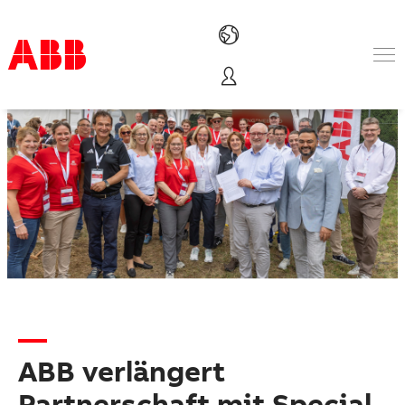
Produkte und Leistungen
Branchenlösungen
Service
Über uns
Vertriebspartner finden
Kontakt
Karriere
ABB verlängert
Partnerschaft mit Special