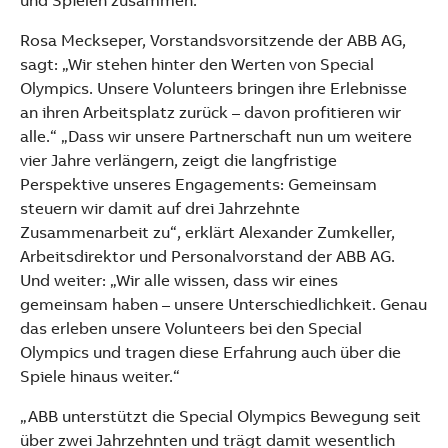
und Spielen zusammen.
See more products
Shopping list preview
Rosa Meckseper, Vorstandsvorsitzende der ABB AG,
sagt: „Wir stehen hinter den Werten von Special
Olympics. Unsere Volunteers bringen ihre Erlebnisse
an ihren Arbeitsplatz zurück – davon profitieren wir
alle.“ „Dass wir unsere Partnerschaft nun um weitere
vier Jahre verlängern, zeigt die langfristige
Perspektive unseres Engagements: Gemeinsam
steuern wir damit auf drei Jahrzehnte
Zusammenarbeit zu“, erklärt Alexander Zumkeller,
Arbeitsdirektor und Personalvorstand der ABB AG.
Und weiter: „Wir alle wissen, dass wir eines
gemeinsam haben – unsere Unterschiedlichkeit. Genau
das erleben unsere Volunteers bei den Special
Olympics und tragen diese Erfahrung auch über die
Spiele hinaus weiter.“
„ABB unterstützt die Special Olympics Bewegung seit
über zwei Jahrzehnten und trägt damit wesentlich