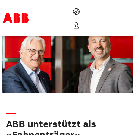
Produkte und Leistungen
Branchenlösungen
Service
Über uns
Vertriebspartner finden
Kontakt
Karriere
ABB unterstützt als
«Fahnenträger»