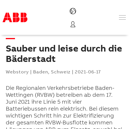
Produkte und Leistungen
Branchenlösungen
Sauber und leise durch die
Service
Über uns
Bäderstadt
Vertriebspartner finden
Kontakt
Webstory
|
Baden, Schweiz
|
2021-06-17
Karriere
Die Regionalen Verkehrsbetriebe Baden-
Wettingen (RVBW) betreiben ab dem 17.
Juni 2021 ihre Linie 5 mit vier
Batteriebussen rein elektrisch. Bei diesem
wichtigen Schritt hin zur Elektrifizierung
der gesamten RVBW-Busflotte kommen