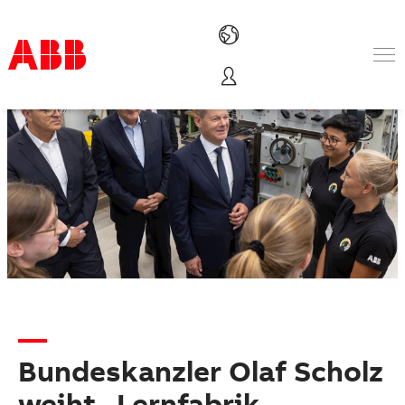
Produkte und Leistungen
Branchenlösungen
Service
Über uns
Vertriebspartner finden
Kontakt
Karriere
Bundeskanzler Olaf Scholz
weiht „Lernfabrik