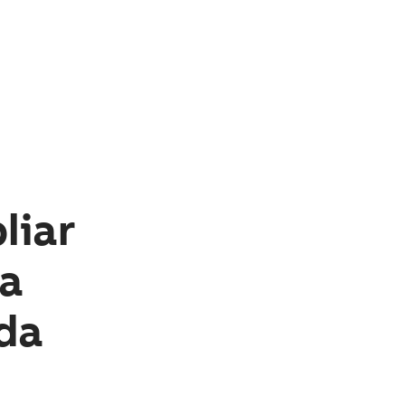
liar
ca
da