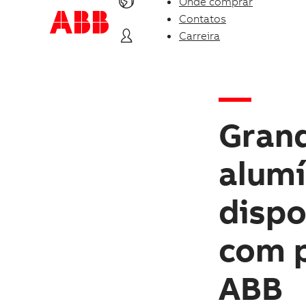
Onde comprar
Contatos
Carreira
Grand
alumí
dispo
com p
ABB