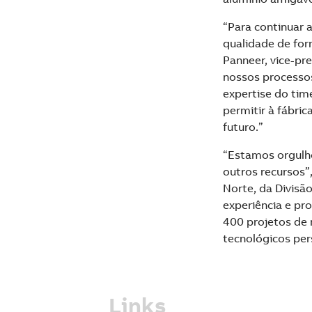
“Para continuar 
qualidade de for
Panneer, vice-pr
nossos processos
expertise do tim
permitir à fábri
futuro.”
“Estamos orgulho
outros recursos”
Norte, da Divisã
experiência e pr
400 projetos de
tecnológicos per
Links