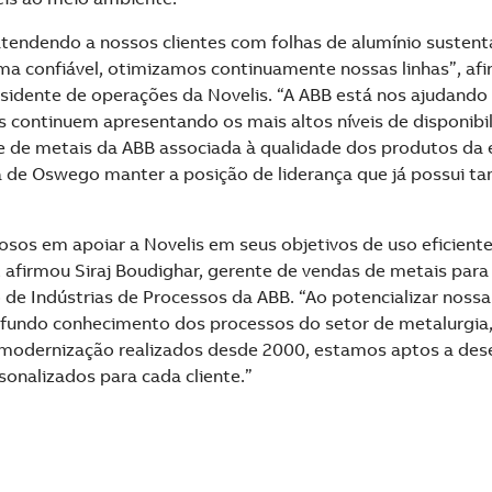
atendendo a nossos clientes com folhas de alumínio sustentá
ma confiável, otimizamos continuamente nossas linhas”, af
esidente de operações da Novelis. “A ABB está nos ajudando 
 continuem apresentando os mais altos níveis de disponibil
e de metais da ABB associada à qualidade dos produtos da
ca de Oswego manter a posição de liderança que já possui 
sos em apoiar a Novelis em seus objetivos de uso eficiente
, afirmou Siraj Boudighar, gerente de vendas de metais par
o de Indústrias de Processos da ABB. “Ao potencializar noss
ofundo conhecimento dos processos do setor de metalurgia
 modernização realizados desde 2000, estamos aptos a des
sonalizados para cada cliente.”