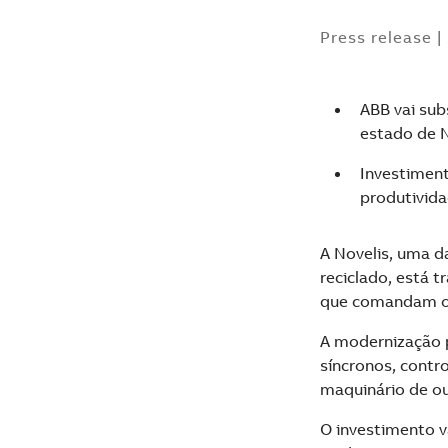
Press release
|
ABB vai sub
estado de 
Investiment
produtivida
A Novelis, uma d
reciclado, está 
que comandam os
A modernização p
síncronos, contr
maquinário de ou
O investimento v