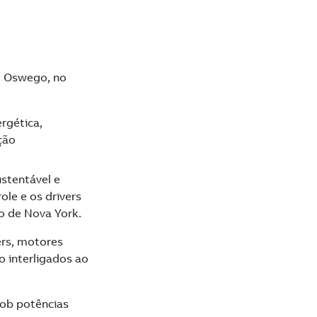
em Oswego, no
ergética,
ção
stentável e
le e os drivers
 de Nova York.
ers, motores
o interligados ao
sob potências