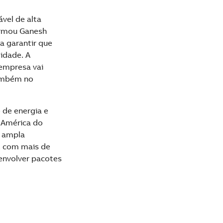
vel de alta
irmou Ganesh
a garantir que
idade. A
 empresa vai
também no
 de energia e
a América do
a ampla
, com mais de
envolver pacotes