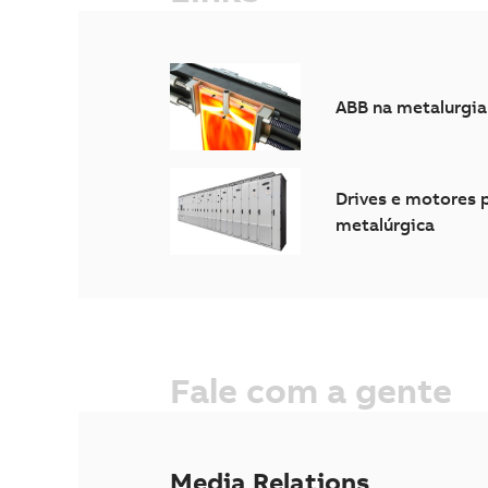
ABB na metalurgia
Drives e motores p
metalúrgica
Fale com a gente
Media Relations