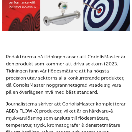
See more products
Shopping list preview
Redaktörerna på tidningen anser att CoriolisMaster är
den produkt som kommer att driva sektorn i 2023.
Tidningen fann vår flödesmätare att ha högsta
precision utav sektorns alla konkurrerande produkter,
då CoriolisMaster noggrannhetsgrad visade sig vara
på en överlägsen nivå med bäst standard.
Journalisterna skriver att CoriolisMaster kompletterar
ABB’s FLOW -X produkter, vilket är en hårdvaru-&
mjukvarulösning som ansluts till flödesmätare,
temperatur, tryck, kromatografer & denistetmätare
för att beräkna volym, massa och energi enligt