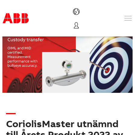
Produkter och tjänster
Industrier
Service
Om ABB
Här kan du köpa
Kontakta oss
Karriär på ABB
CoriolisMaster utnämnd
till Årets Produkt 2022 av