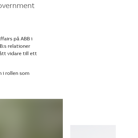
 Government
ffairs på ABB i
:s relationer
t vidare till ett
 i rollen som