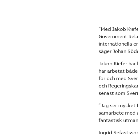
”Med Jakob Kiefe
Government Relat
internationella 
säger Johan Söde
Jakob Kiefer har
har arbetat både
för och med Sver
och Regeringskan
senast som Sveri
”Jag ser mycket 
samarbete med aka
fantastisk utman
Ingrid Sefastss