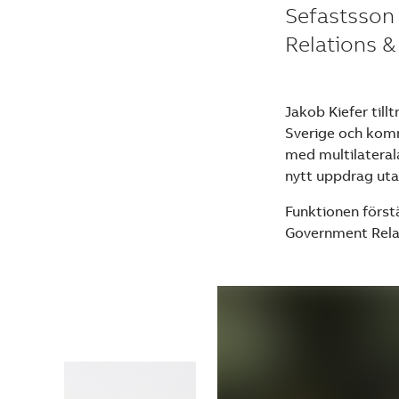
Sefastsson 
Relations & 
Jakob Kiefer till
Sverige och komm
med multilaterala
nytt uppdrag uta
Funktionen först
Government Relat