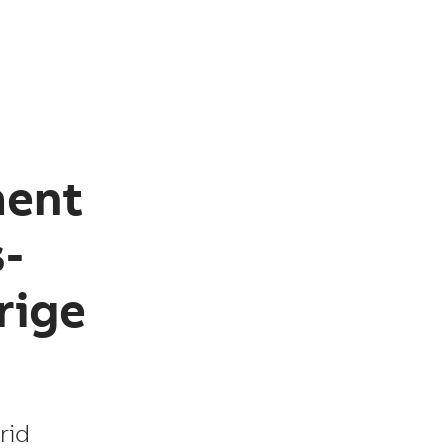
ment
s-
rige
rid