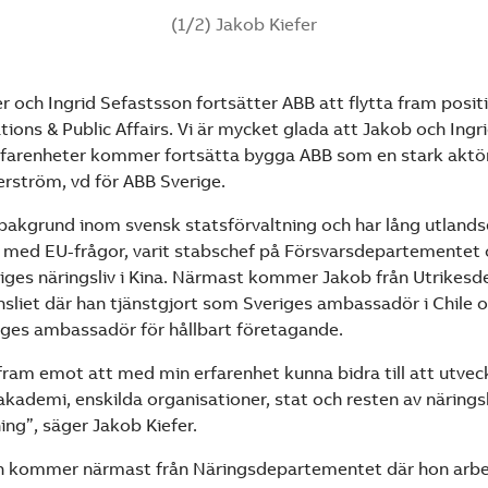
(1/2) Jakob Kiefer
r och Ingrid Sefastsson fortsätter ABB att flytta fram posi
ions & Public Affairs. Vi är mycket glada att Jakob och Ingr
erfarenheter kommer fortsätta bygga ABB som en stark aktör 
rström, vd för ABB Sverige.
 bakgrund inom svensk statsförvaltning och har lång utlands
 med EU-frågor, varit stabschef på Försvarsdepartementet 
iges näringsliv i Kina. Närmast kommer Jakob från Utrikes
sliet där han tjänstgjort som Sveriges ambassadör i Chile 
ges ambassadör för hållbart företagande.
fram emot att med min erfarenhet kunna bidra till att utvec
demi, enskilda organisationer, stat och resten av näringsli
ing”, säger Jakob Kiefer.
on kommer närmast från Näringsdepartementet där hon arb