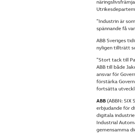
näringslivsfrämja
Utrikesdeparteme
”Industrin är som
spännande få var
ABB Sveriges tidi
nyligen tillträtt
”Stort tack till 
ABB till både Ja
ansvar för Gover
förstärka Governm
fortsätta utveckl
ABB
(ABBN: SIX 
erbjudande för di
digitala industri
Industrial Autom
gemensamma digi