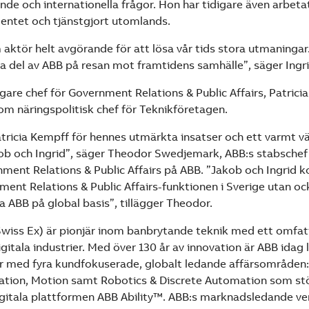
nde och internationella frågor. Hon har tidigare även arbeta
ntet och tjänstgjort utomlands.
 aktör helt avgörande för att lösa vår tids stora utmaningar.
a del av ABB på resan mot framtidens samhälle”, säger Ingr
gare chef för Government Relations & Public Affairs, Patrici
 som näringspolitisk chef för Teknikföretagen.
Patricia Kempff för hennes utmärkta insatser och ett varmt v
kob och Ingrid”, säger Theodor Swedjemark, ABB:s stabsche
nment Relations & Public Affairs på ABB. ”Jakob och Ingrid 
ent Relations & Public Affairs-funktionen i Sverige utan ocks
a ABB på global basis”, tillägger Theodor.
Swiss Ex) är pionjär inom banbrytande teknik med ett omfa
gitala industrier. Med över 130 år av innovation är ABB ida
er med fyra kundfokuserade, globalt ledande affärsområden: 
ation, Motion samt Robotics & Discrete Automation som st
tala plattformen ABB Ability™. ABB:s marknadsledande v