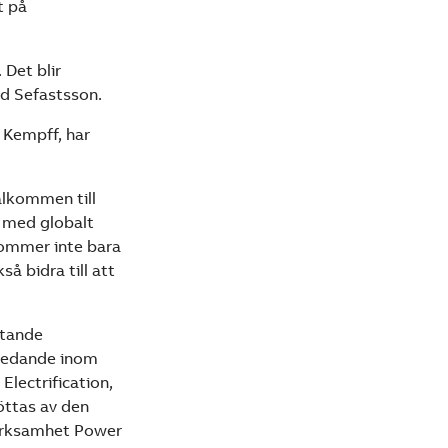
t på
 Det blir
id Sefastsson.
a Kempff, har
älkommen till
f med globalt
kommer inte bara
å bidra till att
ttande
g ledande inom
Electrification,
öttas av den
erksamhet Power