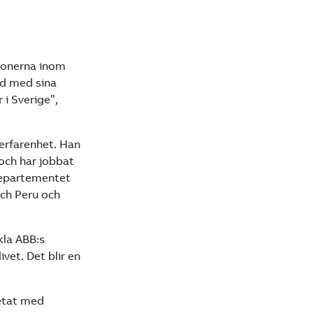
tionerna inom
id med sina
i Sverige”,
erfarenhet. Han
och har jobbat
departementet
och Peru och
kla ABB:s
vet. Det blir en
etat med