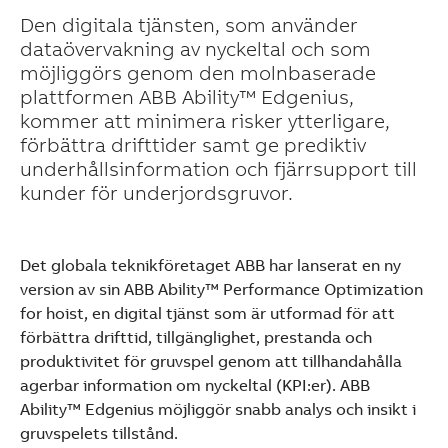
Den digitala tjänsten, som använder
dataövervakning av nyckeltal och som
möjliggörs genom den molnbaserade
plattformen ABB Ability™ Edgenius,
kommer att minimera risker ytterligare,
förbättra drifttider samt ge prediktiv
underhållsinformation och fjärrsupport till
kunder för underjordsgruvor.
Det globala teknikföretaget ABB har lanserat en ny
version av sin ABB Ability™ Performance Optimization
for hoist, en digital tjänst som är utformad för att
förbättra drifttid, tillgänglighet, prestanda och
produktivitet för gruvspel genom att tillhandahålla
agerbar information om nyckeltal (KPI:er). ABB
Ability™ Edgenius möjliggör snabb analys och insikt i
Suggestions
gruvspelets tillstånd.
Products