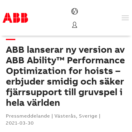
Produkter och tjänster
Industrier
ABB lanserar ny version av
Service
Om ABB
ABB Ability™ Performance
Här kan du köpa
Optimization for hoists –
Kontakta oss
erbjuder smidig och säker
Karriär på ABB
fjärrsupport till gruvspel i
hela världen
Pressmeddelande
|
Västerås, Sverige
|
2021-03-30