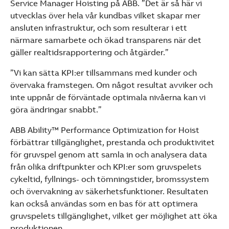
Service Manager Hoisting på ABB. ”Det är så här vi
utvecklas över hela vår kundbas vilket skapar mer
ansluten infrastruktur, och som resulterar i ett
närmare samarbete och ökad transparens när det
gäller realtidsrapportering och åtgärder.”
”Vi kan sätta KPI:er tillsammans med kunder och
övervaka framstegen. Om något resultat avviker och
inte uppnår de förväntade optimala nivåerna kan vi
göra ändringar snabbt.”
ABB Ability™ Performance Optimization for Hoist
förbättrar tillgänglighet, prestanda och produktivitet
för gruvspel genom att samla in och analysera data
från olika driftpunkter och KPI:er som gruvspelets
cykeltid, fyllnings- och tömningstider, bromssystem
och övervakning av säkerhetsfunktioner. Resultaten
kan också användas som en bas för att optimera
gruvspelets tillgänglighet, vilket ger möjlighet att öka
produktionen.