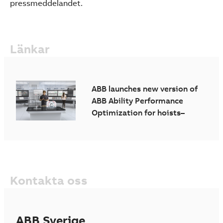
pressmeddelandet.
Länkar
ABB launches new version of
ABB Ability Performance
Optimization for hoists–
providing agile and secure
remote support worldwide
Kontakta oss
ABB Sverige