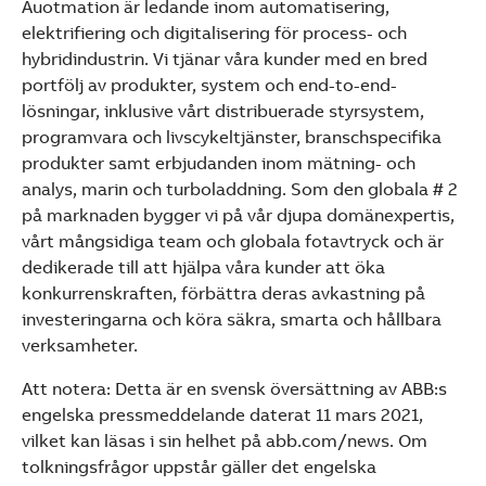
Auotmation är ledande inom automatisering,
elektrifiering och digitalisering för process- och
hybridindustrin. Vi tjänar våra kunder med en bred
portfölj av produkter, system och end-to-end-
lösningar, inklusive vårt distribuerade styrsystem,
programvara och livscykeltjänster, branschspecifika
produkter samt erbjudanden inom mätning- och
analys, marin och turboladdning. Som den globala # 2
på marknaden bygger vi på vår djupa domänexpertis,
vårt mångsidiga team och globala fotavtryck och är
dedikerade till att hjälpa våra kunder att öka
konkurrenskraften, förbättra deras avkastning på
investeringarna och köra säkra, smarta och hållbara
verksamheter.
Att notera: Detta är en svensk översättning av ABB:s
engelska pressmeddelande daterat 11 mars 2021,
vilket kan läsas i sin helhet på abb.com/news. Om
tolkningsfrågor uppstår gäller det engelska