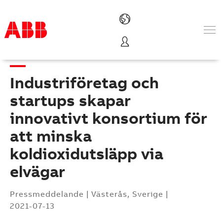
Produkter och tjänster
Industrier
Industriföretag och
Service
Om ABB
startups skapar
Här kan du köpa
innovativt konsortium för
Kontakta oss
att minska
Karriär på ABB
koldioxidutsläpp via
elvägar
Pressmeddelande
|
Västerås, Sverige
|
2021-07-13