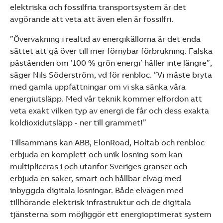
elektriska och fossilfria transportsystem är det
avgörande att veta att även elen är fossilfri.
”Övervakning i realtid av energikällorna är det enda
sättet att gå över till mer förnybar förbrukning. Falska
påståenden om ’100 % grön energi’ håller inte längre”,
säger Nils Söderström, vd för renbloc. ”Vi måste bryta
med gamla uppfattningar om vi ska sänka våra
energiutsläpp. Med vår teknik kommer elfordon att
veta exakt vilken typ av energi de får och dess exakta
koldioxidutsläpp - ner till grammet!”
Tillsammans kan ABB, ElonRoad, Holtab och renbloc
erbjuda en komplett och unik lösning som kan
multipliceras i och utanför Sveriges gränser och
erbjuda en säker, smart och hållbar elväg med
inbyggda digitala lösningar. Både elvägen med
tillhörande elektrisk infrastruktur och de digitala
tjänsterna som möjliggör ett energioptimerat system