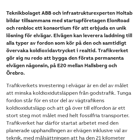
Teknikbolaget ABB och infrastrukturexperten Holtab
bildar tillsammans med startupföretagen ElonRoad
och renbloc ett konsortium för att erbjuda en unik
lösning för elvägar. Elvägen kan leverera laddning till
alla typer av fordon som kör på den och samtidigt
övervaka koldioxidavtrycket i realtid. Trafikverket
gör sig nu redo att bygga den första permanenta
elvägen någonsin, på E20 mellan Hallsberg och
Örebro.
Trafikverkets investering i elvägar är en del av målet
att minska koldioxidutsläppen från godstrafik. Tunga
fordon står för en stor del av vägtrafikens
koldioxidutsläpp och att gå över till elfordon är ett
stort steg mot målet med helt fossilfria transporter.
Trafikverket har därför startat arbetet med den
Suggestions
planerade upphandlingen av elvägen inklusive val av
Products
teknik, med målsättningen att ha den 21 kilometer