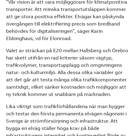
”Vår vision är att vara möjliggörare för klimatpositiva
transporter. Att minska transportutsläppen kommer
att ge stora positiva effekter. Elvägar kan påskynda
övergången till elektrifiering precis som bredband
behövdes för digitaliseringen”, säger Karin
Ebbinghaus, vd för Elonroad.
Valet av sträckan på E20 mellan Hallsberg och Örebro
har skett utifrån en rad kriterier såsom vägtyp,
trafikvolymer, transportupplägg och omgivningens
natur- och kulturmiljö. Alla dessa olika variabler gör
att det går att testa många olika trafikkomponenter
samtidigt, vilket sänker kostnaden och möjliggör att
ny teknik kommer ut snabbare på marknaden.
Lika viktigt som trafikförhållandena när man bygger
och testar den första permanenta elvägen någonsin i
Sverige är strömförsörjning och infrastruktur. Att
bygga en elväg ställer höga krav på både
infrastrukturens integritet och kontinuerligt flöde av