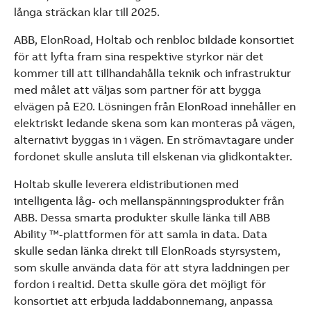
See more products
långa sträckan klar till 2025.
Shopping list preview
ABB, ElonRoad, Holtab och renbloc bildade konsortiet
för att lyfta fram sina respektive styrkor när det
kommer till att tillhandahålla teknik och infrastruktur
med målet att väljas som partner för att bygga
elvägen på E20. Lösningen från ElonRoad innehåller en
elektriskt ledande skena som kan monteras på vägen,
alternativt byggas in i vägen. En strömavtagare under
fordonet skulle ansluta till elskenan via glidkontakter.
Holtab skulle leverera eldistributionen med
intelligenta låg- och mellanspänningsprodukter från
ABB. Dessa smarta produkter skulle länka till ABB
Ability ™-plattformen för att samla in data. Data
skulle sedan länka direkt till ElonRoads styrsystem,
som skulle använda data för att styra laddningen per
fordon i realtid. Detta skulle göra det möjligt för
konsortiet att erbjuda laddabonnemang, anpassa