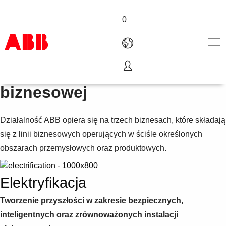
0
Nasze obszary działalności
Produkty i rozwiązania
biznesowej
Branże
Usługi
Działalność ABB opiera się na trzech biznesach, które składają
Kariera
O nas
się z linii biznesowych operujących w ściśle określonych
Kontakt
obszarach przemysłowych oraz produktowych.
Elektryfikacja
Tworzenie przyszłości w zakresie bezpiecznych,
inteligentnych oraz zrównoważonych instalacji