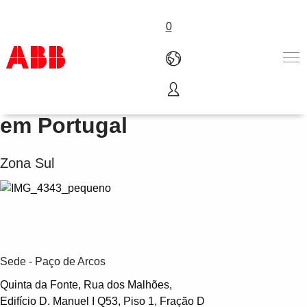
0
Principais centros da ABB
Produtos e soluções
em Portugal
Indústrias
Serviços
Zona Sul
Carreira
Sobre a ABB
Contato
Sede - Paço de Arcos
Quinta da Fonte, Rua dos Malhões,
Edifício D. Manuel I Q53, Piso 1, Fração D