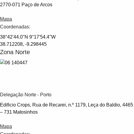
2770-071 Paço de Arcos
Mapa
Coordenadas:
38°42'44.0"N 9°17'54.4"W
38.712208, -9.298445
Zona Norte
Delegação Norte - Porto
Edificio Crops, Rua de Recarei, n.º 1179, Leça do Baldio, 4465
– 731 Matosinhos
Mapa
Suggestions