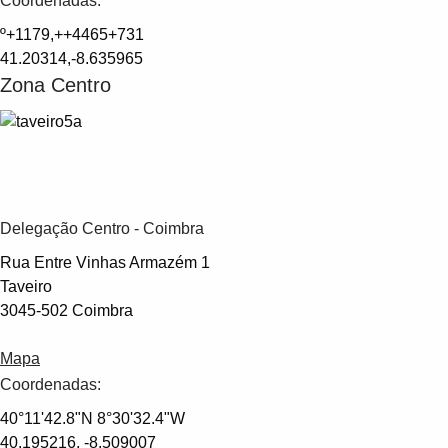
Coordenadas:
Products
See more products
º+1179,++4465+731
Shopping list preview
41.20314,-8.635965
Zona Centro
0
Delegação Centro - Coimbra
Rua Entre Vinhas Armazém 1
Taveiro
3045-502 Coimbra
Mapa
Coordenadas:
40°11'42.8"N 8°30'32.4"W
40.195216, -8.509007