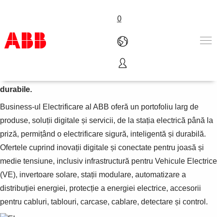
0
Electrificare
Scriind viitorul unei electrificări sigure, inteligente și
Produse și Soluții
durabile.
Industrii
Servicii
Business-ul Electrificare al ABB oferă un portofoliu larg de
Cariere
produse, soluții digitale și servicii, de la stația electrică până la
Despre ABB
priză, permițând o electrificare sigură, inteligentă și durabilă.
Contacte
Ofertele cuprind inovații digitale și conectate pentru joasă și
medie tensiune, inclusiv infrastructură pentru Vehicule Electrice
(VE), invertoare solare, stații modulare, automatizare a
distribuției energiei, protecție a energiei electrice, accesorii
pentru cabluri, tablouri, carcase, cablare, detectare și control.