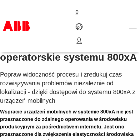
0
Mobilne interfejsy
Produkty i rozwiązania
operatorskie systemu 800xA
Branże
Usługi
Popraw widoczność procesu i zredukuj czas
About us
rozwiązywania problemów niezależnie od
Złóż zamówienie
Skontaktuj się z nami
lokalizacji - dzięki dostępowi do systemu 800xA z
Kariera
urządzeń mobilnych
Wspracie urządzeń mobilnych w systemie 800xA nie jest
przeznaczone do zdalnego operowania w środowisku
produkcyjnym za pośrednictwem internetu. Jest ono
przeznaczone dla zwiększenia elastyczności środowiska