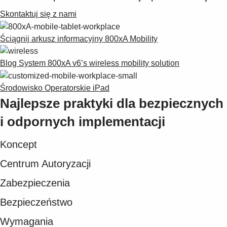
Suggestions
Skontaktuj się z nami
Products
See more products
Ściągnij arkusz informacyjny 800xA Mobility
Shopping list preview
0
Blog System 800xA v6’s wireless mobility solution
Środowisko Operatorskie iPad
Najlepsze praktyki dla bezpiecznych
i odpornych implementacji
Koncept
Centrum Autoryzacji
Zabezpieczenia
Bezpieczeństwo
Wymagania