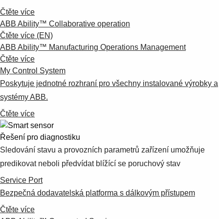
Products
Čtěte více
See more products
ABB Ability™ Collaborative operation
Shopping list preview
Čtěte více (EN)
0
ABB Ability™ Manufacturing Operations Management
Čtěte více
My Control System
Poskytuje jednotné rozhraní pro všechny instalované výrobky a
systémy ABB.
Čtěte více
Řešení pro diagnostiku
Sledování stavu a provozních parametrů zařízení umožňuje
predikovat neboli předvídat blížící se poruchový stav
Service Port
Bezpečná dodavatelská platforma s dálkovým přístupem
Čtěte více