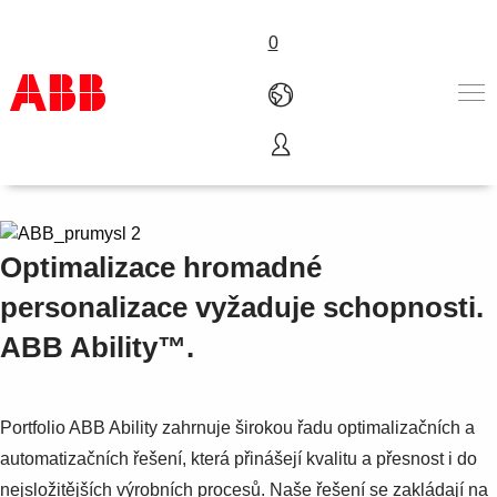
0
ABB Ability™ Průmysl
Produkty
Nabídka A-Z
Služby
Optimalizace hromadné
Kariéra
O nás
personalizace vyžaduje schopnosti.
Kontakt
ABB Ability™.
Portfolio ABB Ability zahrnuje širokou řadu optimalizačních a
automatizačních řešení, která přinášejí kvalitu a přesnost i do
nejsložitějších výrobních procesů. Naše řešení se zakládají na