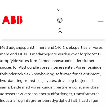
0
Om ABB
Produkter & løsninger
Industrier
Med udgangspunkt i mere end 140 års ekspertise er vores
Service
mere end 110.000 medarbejdere verden over forpligtet til
Om ABB
at opfylde vores formål med innovationer, der skaber
Where to buy
succes for ABB og alle vores interessenter. Vores løsninger
Contact us
forbinder teknisk knowhow og software for at optimere,
Karriere
hvordan ting fremstilles, flyttes, drives og betjenes. I
samarbejde med vores kunder, partnere og leverandører
adresserer vi verdens energiudfordringer, transformerer
industrier og integrerer bæredygtighed i alt, hvad vi gør.