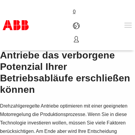
0
Wie drehzahlgeregelte
Produkte und Leistungen
Antriebe das verborgene
Branchenlösungen
Potenzial Ihrer
Service
Über uns
Betriebsabläufe erschließen
Vertriebspartner finden
können
Kontakt
Karriere
Drehzahlgeregelte Antriebe optimieren mit einer geeigneten
Motorregelung die Produktionsprozesse. Wenn Sie in diese
Technologie investieren wollen, müssen Sie viele Faktoren
berücksichtigen. Am Ende aber wird Ihre Entscheidung