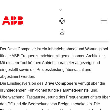
0
Drive Composer
Produkte und Leistungen
Branchenlösungen
Der Drive Composer ist ein Inbetriebnahme- und Wartungstool
Service
für die ABB Frequenzumrichter mit gemeinsamen Architektur.
Über uns
Mit diesem Tool können Antriebsparameter angezeigt und
Vertriebspartner finden
eingestellt sowie die Prozessleistung überwacht und
Kontakt
abgestimmt werden.
Karriere
Die Einstiegsversion des
Drive Composers
verfügt über die
grundlegenden Funktionen für die Parametereinstellung,
Überwachung, Tastatursteuerung des Frequenzumrichters über
den PC und die Bearbeitung von Ereignisprotokollen. Die