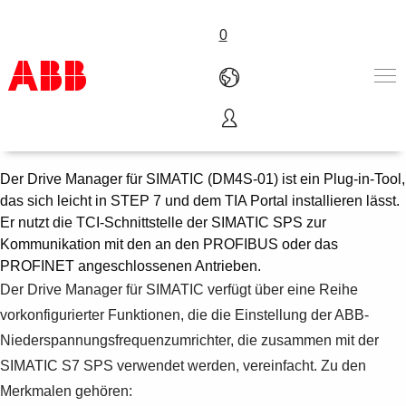
0
Drive Manager für SIMATIC
Produkte und Leistungen
Branchenlösungen
Der Drive Manager für SIMATIC (DM4S-01) ist ein Plug-in-Tool,
Service
das sich leicht in STEP 7 und dem TIA Portal installieren lässt.
Über uns
Er nutzt die TCI-Schnittstelle der SIMATIC SPS zur
Vertriebspartner finden
Kommunikation mit den an den PROFIBUS oder das
Kontakt
PROFINET angeschlossenen Antrieben.
Karriere
Der Drive Manager für SIMATIC verfügt über eine Reihe
vorkonfigurierter Funktionen, die die Einstellung der ABB-
Niederspannungsfrequenzumrichter, die zusammen mit der
SIMATIC S7 SPS verwendet werden, vereinfacht. Zu den
Merkmalen gehören: