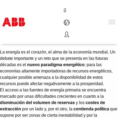
0
Inversión de futuro
Productos & Soluciones
Industrias
La energía es el corazón, el alma de la economía mundial. Un
Servicios
debate importante y un reto que se presenta en las futuras
Sobre ABB
décadas es el
nuevo paradigma energético
: para las
Dónde comprar
economías altamente importadoras de recursos energéticos,
Contáctanos
cualquier posible amenaza a la disponibilidad de estos
Carreras
recursos puede afectar negativamente a la prosperidad.
El acceso a las fuentes de energía primaria se encuentra
marcado por unas dificultades crecientes en cuanto a la
disminución del volumen de reservas
y los
costes de
extracción
por un lado y, por el otro, la
contienda política
que
supone por ser zonas de cierta inestabilidad y por la