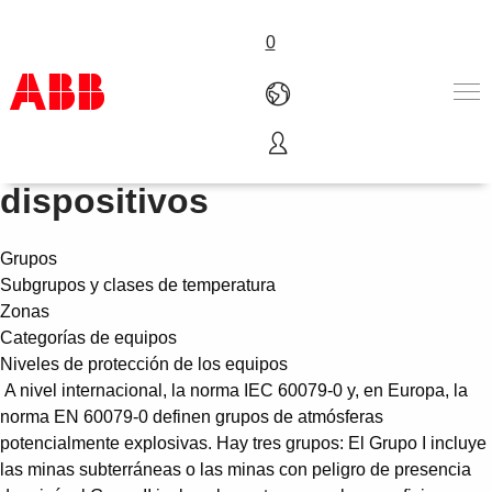
0
Grupos, zonas, categorías y
Productos & Soluciones
dispositivos
Industrias
Servicios
Grupos
Sobre ABB
Subgrupos y clases de temperatura
Dónde comprar
Zonas
Contáctanos
Categorías de equipos
Carreras
Niveles de protección de los equipos
A nivel internacional, la norma IEC 60079-0 y, en Europa, la
norma EN 60079-0 definen grupos de atmósferas
potencialmente explosivas. Hay tres grupos: El Grupo I incluye
las minas subterráneas o las minas con peligro de presencia