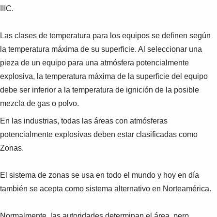
Suggestions
IIIC.
Products
See more products
Las clases de temperatura para los equipos se definen según
Shopping list preview
la temperatura máxima de su superficie. Al seleccionar una
0
pieza de un equipo para una atmósfera potencialmente
explosiva, la temperatura máxima de la superficie del equipo
debe ser inferior a la temperatura de ignición de la posible
mezcla de gas o polvo.
En las industrias, todas las áreas con atmósferas
potencialmente explosivas deben estar clasificadas como
Zonas.
El sistema de zonas se usa en todo el mundo y hoy en día
también se acepta como sistema alternativo en Norteamérica.
Normalmente, las autoridades determinan el área, pero